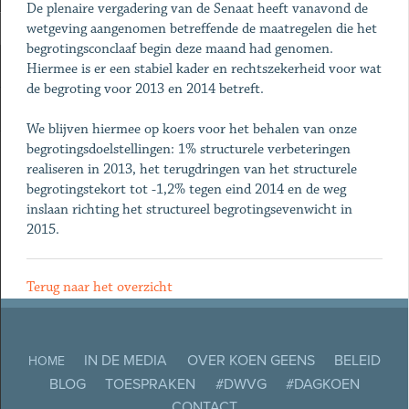
De plenaire vergadering van de Senaat heeft vanavond de
wetgeving aangenomen betreffende de maatregelen die het
begrotingsconclaaf begin deze maand had genomen.
Hiermee is er een stabiel kader en rechtszekerheid voor wat
de begroting voor 2013 en 2014 betreft.
We blijven hiermee op koers voor het behalen van onze
begrotingsdoelstellingen: 1% structurele verbeteringen
realiseren in 2013, het terugdringen van het structurele
begrotingstekort tot -1,2% tegen eind 2014 en de weg
inslaan richting het structureel begrotingsevenwicht in
2015.
Terug naar het overzicht
IN DE MEDIA
OVER KOEN GEENS
BELEID
HOME
BLOG
TOESPRAKEN
#DWVG
#DAGKOEN
CONTACT