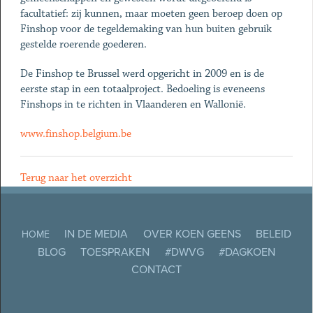
facultatief: zij kunnen, maar moeten geen beroep doen op
Finshop voor de tegeldemaking van hun buiten gebruik
gestelde roerende goederen.
De Finshop te Brussel werd opgericht in 2009 en is de
eerste stap in een totaalproject. Bedoeling is eveneens
Finshops in te richten in Vlaanderen en Wallonië.
www.finshop.belgium.be
Terug naar het overzicht
IN DE MEDIA
OVER KOEN GEENS
BELEID
HOME
BLOG
TOESPRAKEN
#DWVG
#DAGKOEN
CONTACT