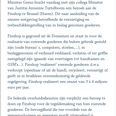
Minister Geens bracht vandaag met zijn collega Minister
van Justitie Annemie Turtelboom een bezoek aan de
Finshop te Brussel (Haren). Dit naar aanleiding van de
nieuwe wetgeving betreffende de vernietiging en
terbeschikkingstelling van in beslag genomen goederen.
Finshop is gegroeid uit de Domeinen en staat in voor de
realisatie van roerende goederen die buiten gebruik gesteld
zijn (oude bureau’ s, computers, stoelen,…), in
beslaggenomen of verbeurd verklaard, verlaten of ter griffie
neergelegd zijn (gaande van voertuigen tot handtassen en
GSM’s…). Finshop ‘realiseert’ roerende goederen d.w.z.
verkoopt (openbaar of uit de hand), recycleert, vernietigt of
geeft ze in bruikleen overeenkomstig de geldende
regelgeving. Finshop realiseert een omzet van 3 à 4 miljoen
euro per jaar.
De federale overheidsdiensten zijn verplicht een beroep te
doen op Finshop voor de tegeldemaking van hun roerende
goederen. De bevoegdheid die ten voordele van de
gemeenschappen en gewesten wordt uitgeoefend is