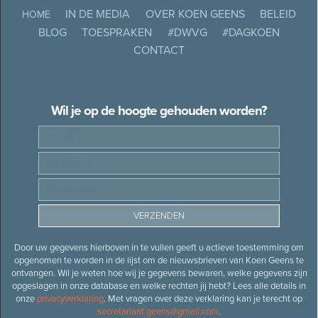
IN DE MEDIA
OVER KOEN GEENS
BELEID
HOME
BLOG
TOESPRAKEN
#DWVG
#DAGKOEN
CONTACT
Wil je op de hoogte gehouden worden?
Door uw gegevens hierboven in te vullen geeft u actieve toestemming om
opgenomen te worden in de lijst om de nieuwsbrieven van Koen Geens te
ontvangen. Wil je weten hoe wij je gegevens bewaren, welke gegevens zijn
opgeslagen in onze database en welke rechten jij hebt? Lees alle details in
onze
privacyverklaring
. Met vragen over deze verklaring kan je terecht op
secretariaat.geens@gmail.com
.