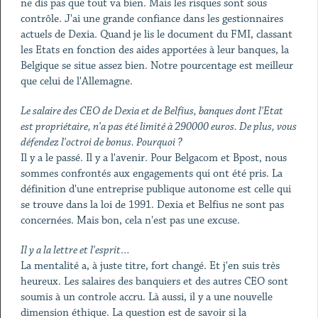
ne dis pas que tout va bien. Mais les risques sont sous
contrôle. J'ai une grande confiance dans les gestionnaires
actuels de Dexia. Quand je lis le document du FMI, classant
les Etats en fonction des aides apportées à leur banques, la
Belgique se situe assez bien. Notre pourcentage est meilleur
que celui de l'Allemagne.
Le salaire des CEO de Dexia et de Belfius, banques dont l'Etat
est propriétaire, n'a pas été limité à 290000 euros. De plus, vous
défendez l'octroi de bonus. Pourquoi ?
Il y a le passé. Il y a l'avenir. Pour Belgacom et Bpost, nous
sommes confrontés aux engagements qui ont été pris. La
définition d'une entreprise publique autonome est celle qui
se trouve dans la loi de 1991. Dexia et Belfius ne sont pas
concernées. Mais bon, cela n'est pas une excuse.
Il y a la lettre et l'esprit…
La mentalité a, à juste titre, fort changé. Et j'en suis très
heureux. Les salaires des banquiers et des autres CEO sont
soumis à un controle accru. Là aussi, il y a une nouvelle
dimension éthique. La question est de savoir si la