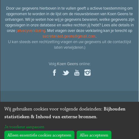
Door uw gegevens hierboven in te vullen geeft u actieve toestemming om
opgenomen te worden in de lijst om de nieuwsbrieven van Koen Geens te
ontvangen. Wil je weten hoe wij je gegevens bewaren, welke gegevens zijn
opgeslagen in onze database en welke rechten jij hebt? Lees alle details in
onze
privacyverklaring
. Met vragen over deze verklaring kan je terecht op
secretariaat.geens@gmail.com
.
U kan steeds een rechtzetting vragen en uw gegevens uit de contactlijst
laten verwijderen.)
Volg
Koen Geens
online:
© 2026
Oud-minister en ere-volksvertegenwoordiger
Koen
Wij gebruiken cookies voor volgende doeleinden:
Bijhouden
Geens
· Alle rechten voorbehouden ·
Cookies wijzigen
statistieken & Inhoud van externe bronnen
.
Webdesign
&
website ontwikkeling
door
Zenjoy in Leuven
. Powered by
Je voorkeur aanpassen
Nimbu
.
Alleen essentiële cookies accepteren
Alles accepteren