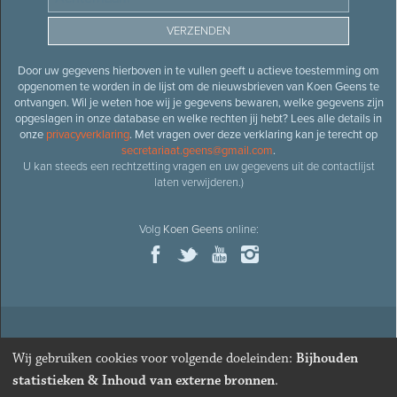
Door uw gegevens hierboven in te vullen geeft u actieve toestemming om
opgenomen te worden in de lijst om de nieuwsbrieven van Koen Geens te
ontvangen. Wil je weten hoe wij je gegevens bewaren, welke gegevens zijn
opgeslagen in onze database en welke rechten jij hebt? Lees alle details in
onze
privacyverklaring
. Met vragen over deze verklaring kan je terecht op
secretariaat.geens@gmail.com
.
U kan steeds een rechtzetting vragen en uw gegevens uit de contactlijst
laten verwijderen.)
Volg
Koen Geens
online:
© 2026
Oud-minister en ere-volksvertegenwoordiger
Koen
Wij gebruiken cookies voor volgende doeleinden:
Bijhouden
Geens
· Alle rechten voorbehouden ·
Cookies wijzigen
statistieken & Inhoud van externe bronnen
.
Webdesign
&
website ontwikkeling
door
Zenjoy in Leuven
. Powered by