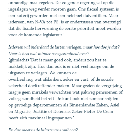
onhandige maatregelen. De volgende regering zal op die
ingeslagen weg verder moeten gaan. Ons fiscaal systeem is
een koterij geworden met een heleboel duiventillen. Maar
iedereen, van N-VA tot PS, is er ondertussen van overtuigd
dat die fiscale hervorming de eerste prioriteit moet worden
voor de komende legislatuur.'
Iedereen wil inderdaad de lasten verlagen, maar hoe doe je dat?
Daar is heel wat minder eensgezindheid over?
(glimlacht) 'Dat is maar goed ook, anders zou het te
makkelijk zijn. Hoe dan ook is er niet veel marge om de
uitgaven te verlagen. We kunnen de
overheid nog wat afslanken, zeker en vast, of de sociale
zekerheid doeltreffender maken. Maar gezien de vergrijzing
mag je geen mirakels verwachten wat pakweg pensioenen of
volksgezondheid betreft. Je kunt ook niet zomaar snijden
op gevoelige departementen als Binnenlandse Zaken, Asiel
en Migratie, Justitie of Defensie. Zeker Pieter De Crem
heeft zich maximaal ingespannen.'
En dus moeten de belastingen omhoog?