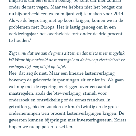
miljard is dat een enorm bedrag. Je kunt dat niet zomaar
onder de mat vegen. Maar we hebben niet het budget om
nu bijvoorbeeld een extra miljard vrij te maken voor 2014.
Als we de begroting niet op koers krijgen, komen we in de
problemen met Europa. Het is lastig genoeg om in een
verkiezingsjaar het overheidstekort onder de drie procent
te houden.'
Zegt u nu dat we aan de grens zitten en dat niets meer mogelijk
is? Want bijvoorbeeld de maatregel om de btw op electriciteit te
verlagen ligt nog altijd op tafel.
Nee, dat zeg ik niet. Maar een lineaire lastenverlaging
bovenop de geleverde inspanningen zit er niet in. We gaan
wel nog met de regering overleggen over een aantal
maatregelen, zoals die btw-verlaging, stimuli voor
onderzoek en ontwikkeling of de zones franches. In
getroffen gebieden zouden de kmo's twintig en de grote
ondernemingen tien procent lastenverlagingen krijgen. De
gewesten kunnen bijspringen met investeringssteun. Zoiets
hopen we nu op poten te zetten.'