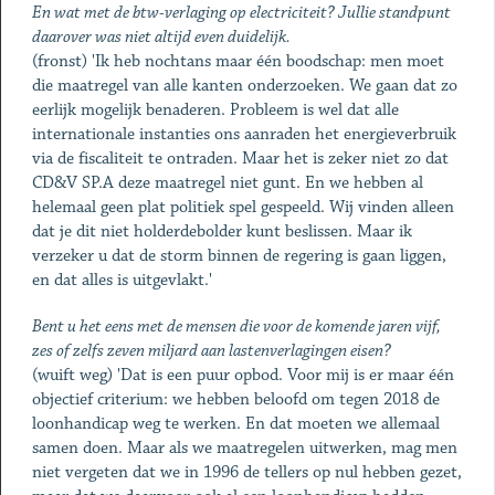
En wat met de btw-verlaging op electriciteit? Jullie standpunt
daarover was niet altijd even duidelijk.
(fronst) 'Ik heb nochtans maar één boodschap: men moet
die maatregel van alle kanten onderzoeken. We gaan dat zo
eerlijk mogelijk benaderen. Probleem is wel dat alle
internationale instanties ons aanraden het energieverbruik
via de fiscaliteit te ontraden. Maar het is zeker niet zo dat
CD&V SP.A deze maatregel niet gunt. En we hebben al
helemaal geen plat politiek spel gespeeld. Wij vinden alleen
dat je dit niet holderdebolder kunt beslissen. Maar ik
verzeker u dat de storm binnen de regering is gaan liggen,
en dat alles is uitgevlakt.'
Bent u het eens met de mensen die voor de komende jaren vijf,
zes of zelfs zeven miljard aan lastenverlagingen eisen?
(wuift weg) 'Dat is een puur opbod. Voor mij is er maar één
objectief criterium: we hebben beloofd om tegen 2018 de
loonhandicap weg te werken. En dat moeten we allemaal
samen doen. Maar als we maatregelen uitwerken, mag men
niet vergeten dat we in 1996 de tellers op nul hebben gezet,