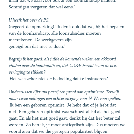
maar dat we daarvoor ook al een loonhandicap hadden.
Sommigen vergeten dat wel eens.'
U heeft het over de PS.
(negeert de opmerking) 'Ik denk ook dat we, bij het bepalen
van de loonhandicap, alle loonsubsidies moeten
meerekenen. De werkgevers zijn
geneigd om dat niet te doen.'
Begrijp ik het goed: als jullie de komende weken een akkoord
vinden over de loonhandicap, dat CD&V bereid is om de btw-
verlaging te slikken?
'Het was zeker niet de bedoeling dat te insinueren.'
Ondertussen lijkt uw partij ten prooi aan optimisme. Terwijl
maar twee peilingen een achteruitgang voor N-VA voorspellen.
'Ik ben een geboren optimist. Je hebt dat of je hebt dat
niet. Een geboren optimist waarschuwt altijd als het goed
gaat. En als het niet goed gaat, denkt hij dat het beter zal
worden. Zo ben ik, je moet anticyclisch zijn. Dus moeten we
vooral zien dat we die gestegen populariteit blijven