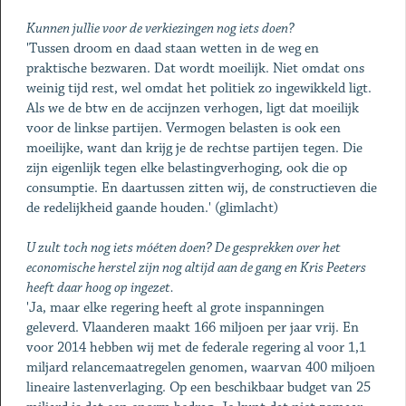
Kunnen jullie voor de verkiezingen nog iets doen?
'Tussen droom en daad staan wetten in de weg en
praktische bezwaren. Dat wordt moeilijk. Niet omdat ons
weinig tijd rest, wel omdat het politiek zo ingewikkeld ligt.
Als we de btw en de accijnzen verhogen, ligt dat moeilijk
voor de linkse partijen. Vermogen belasten is ook een
moeilijke, want dan krijg je de rechtse partijen tegen. Die
zijn eigenlijk tegen elke belastingverhoging, ook die op
consumptie. En daartussen zitten wij, de constructieven die
de redelijkheid gaande houden.' (glimlacht)
U zult toch nog iets móéten doen? De gesprekken over het
economische herstel zijn nog altijd aan de gang en Kris Peeters
heeft daar hoog op ingezet.
'Ja, maar elke regering heeft al grote inspanningen
geleverd. Vlaanderen maakt 166 miljoen per jaar vrij. En
voor 2014 hebben wij met de federale regering al voor 1,1
miljard relancemaatregelen genomen, waarvan 400 miljoen
lineaire lastenverlaging. Op een beschikbaar budget van 25