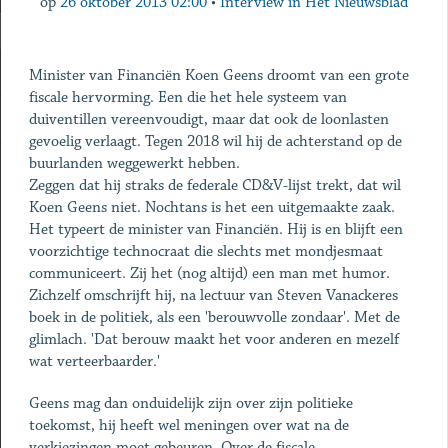
op
26 oktober 2013 02:00
•
Interview in Het Nieuwsblad
Minister van Financiën Koen Geens droomt van een grote
fiscale hervorming. Een die het hele systeem van
duiventillen vereenvoudigt, maar dat ook de loonlasten
gevoelig verlaagt. Tegen 2018 wil hij de achterstand op de
buurlanden weggewerkt hebben.
Zeggen dat hij straks de federale CD&V-lijst trekt, dat wil
Koen Geens niet. Nochtans is het een uitgemaakte zaak.
Het typeert de minister van Financiën. Hij is en blijft een
voorzichtige technocraat die slechts met mondjesmaat
communiceert. Zij het (nog altijd) een man met humor.
Zichzelf omschrijft hij, na lectuur van Steven Vanackeres
boek in de politiek, als een 'berouwvolle zondaar'. Met de
glimlach. 'Dat berouw maakt het voor anderen en mezelf
wat verteerbaarder.'
Geens mag dan onduidelijk zijn over zijn politieke
toekomst, hij heeft wel meningen over wat na de
verkiezingen moet gebeuren. Over de fiscale