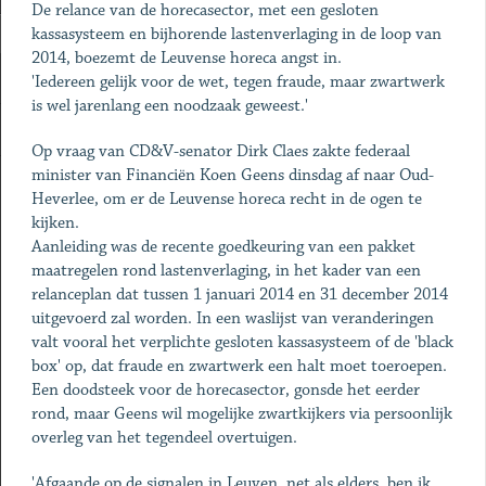
De relance van de horecasector, met een gesloten
kassasysteem en bijhorende lastenverlaging in de loop van
2014, boezemt de Leuvense horeca angst in.
'Iedereen gelijk voor de wet, tegen fraude, maar zwartwerk
is wel jarenlang een noodzaak geweest.'
Op vraag van CD&V-senator Dirk Claes zakte federaal
minister van Financiën Koen Geens dinsdag af naar Oud-
Heverlee, om er de Leuvense horeca recht in de ogen te
kijken.
Aanleiding was de recente goedkeuring van een pakket
maatregelen rond lastenverlaging, in het kader van een
relanceplan dat tussen 1 januari 2014 en 31 december 2014
uitgevoerd zal worden. In een waslijst van veranderingen
valt vooral het verplichte gesloten kassasysteem of de 'black
box' op, dat fraude en zwartwerk een halt moet toeroepen.
Een doodsteek voor de horecasector, gonsde het eerder
rond, maar Geens wil mogelijke zwartkijkers via persoonlijk
overleg van het tegendeel overtuigen.
'Afgaande op de signalen in Leuven, net als elders, ben ik