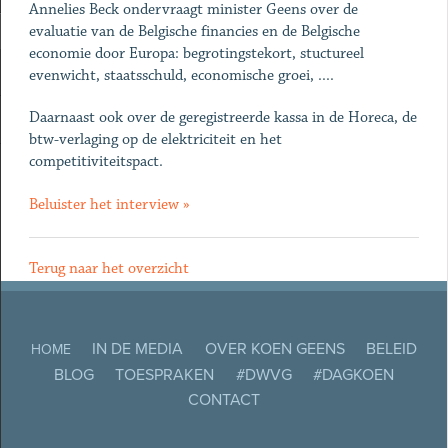
Annelies Beck ondervraagt minister Geens over de
evaluatie van de Belgische financies en de Belgische
economie door Europa: begrotingstekort, stuctureel
evenwicht, staatsschuld, economische groei, ....
Daarnaast ook over de geregistreerde kassa in de Horeca, de
btw-verlaging op de elektriciteit en het
competitiviteitspact.
Beluister het interview »
Terug naar het overzicht
IN DE MEDIA
OVER KOEN GEENS
BELEID
HOME
BLOG
TOESPRAKEN
#DWVG
#DAGKOEN
CONTACT