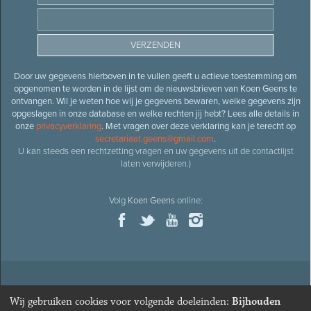
Door uw gegevens hierboven in te vullen geeft u actieve toestemming om
opgenomen te worden in de lijst om de nieuwsbrieven van Koen Geens te
ontvangen. Wil je weten hoe wij je gegevens bewaren, welke gegevens zijn
opgeslagen in onze database en welke rechten jij hebt? Lees alle details in
onze
privacyverklaring
. Met vragen over deze verklaring kan je terecht op
secretariaat.geens@gmail.com
.
U kan steeds een rechtzetting vragen en uw gegevens uit de contactlijst
laten verwijderen.)
Volg
Koen Geens
online:
© 2026
Oud-minister en ere-volksvertegenwoordiger
Koen
Wij gebruiken cookies voor volgende doeleinden:
Bijhouden
Geens
· Alle rechten voorbehouden ·
Cookies wijzigen