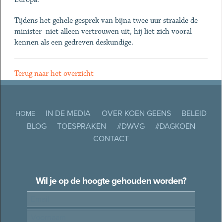
Tijdens het gehele gesprek van bijna twee uur straalde de
minister niet alleen vertrouwen uit, hij liet zich vooral
kennen als een gedreven deskundige.
Terug naar het overzicht
IN DE MEDIA
OVER KOEN GEENS
BELEID
HOME
BLOG
TOESPRAKEN
#DWVG
#DAGKOEN
CONTACT
Wil je op de hoogte gehouden worden?