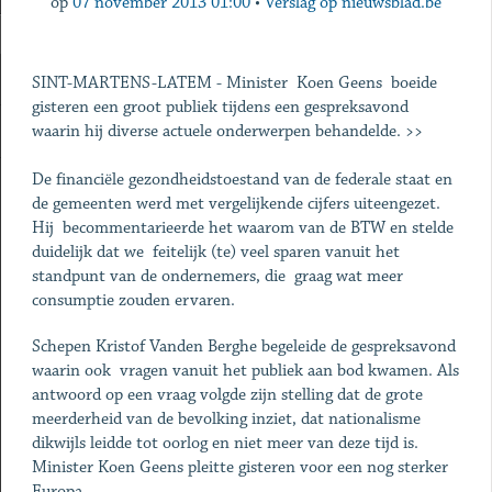
op
07 november 2013 01:00
•
Verslag op nieuwsblad.be
SINT-MARTENS-LATEM - Minister Koen Geens boeide
gisteren een groot publiek tijdens een gespreksavond
waarin hij diverse actuele onderwerpen behandelde. >>
De financiële gezondheidstoestand van de federale staat en
de gemeenten werd met vergelijkende cijfers uiteengezet.
Hij becommentarieerde het waarom van de BTW en stelde
duidelijk dat we feitelijk (te) veel sparen vanuit het
standpunt van de ondernemers, die graag wat meer
consumptie zouden ervaren.
Schepen Kristof Vanden Berghe begeleide de gespreksavond
waarin ook vragen vanuit het publiek aan bod kwamen. Als
antwoord op een vraag volgde zijn stelling dat de grote
meerderheid van de bevolking inziet, dat nationalisme
dikwijls leidde tot oorlog en niet meer van deze tijd is.
Minister Koen Geens pleitte gisteren voor een nog sterker
Europa.