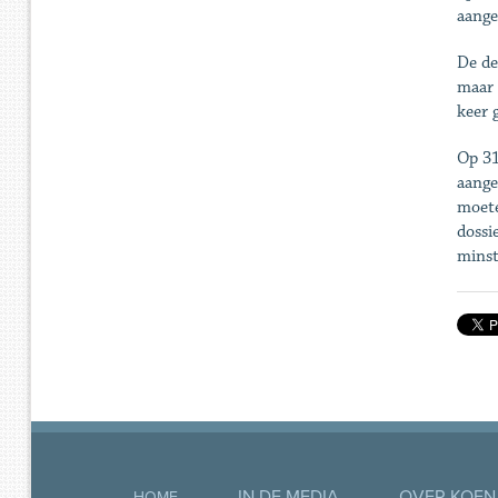
aange
De de
maar 
keer 
Op 31
aange
moete
dossi
minst
IN DE MEDIA
OVER KOEN
HOME