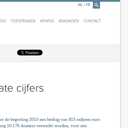
NL
/
FR
×
LOG
TOESPRAKEN
#DWVG
#DAGKOEN
CONTACT
te cijfers
oor de begroting 2013 een bedrag van 813 miljoen euro
 nog 10.176 dossiers verwerkt worden, voor een