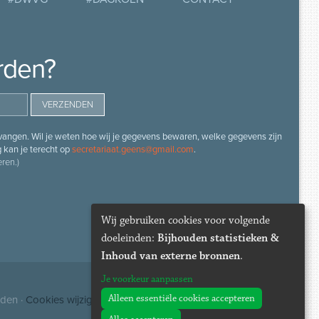
rden?
angen. Wil je weten hoe wij je gegevens bewaren, welke gegevens zijn
g kan je terecht op
secretariaat.geens@gmail.com
.
ren.)
Wij gebruiken cookies voor volgende
doeleinden:
Bijhouden statistieken &
Inhoud van externe bronnen
.
Je voorkeur aanpassen
Alleen essentiële cookies accepteren
uden ·
Cookies wijzigen