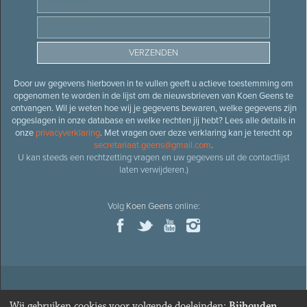
Door uw gegevens hierboven in te vullen geeft u actieve toestemming om
opgenomen te worden in de lijst om de nieuwsbrieven van Koen Geens te
ontvangen. Wil je weten hoe wij je gegevens bewaren, welke gegevens zijn
opgeslagen in onze database en welke rechten jij hebt? Lees alle details in
onze
privacyverklaring
. Met vragen over deze verklaring kan je terecht op
secretariaat.geens@gmail.com
.
U kan steeds een rechtzetting vragen en uw gegevens uit de contactlijst
laten verwijderen.)
Volg
Koen Geens
online:
© 2026
Oud-minister en ere-volksvertegenwoordiger
Koen
Wij gebruiken cookies voor volgende doeleinden:
Bijhouden