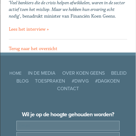
'
Veel bankiers die de crisis helpen afwikkelen, waren in de sector
actief toen het misliep. Maar we hebben hun ervaring echt
nodig
', benadrukt minister van Financiën Koen Geens.
Lees het interview »
Terug naar het overzicht
IN DE MEDIA
OVER KOEN GEENS
BELEID
HOME
BLOG
TOESPRAKEN
#DWVG
#DAGKOEN
CONTACT
Wil je op de hoogte gehouden worden?