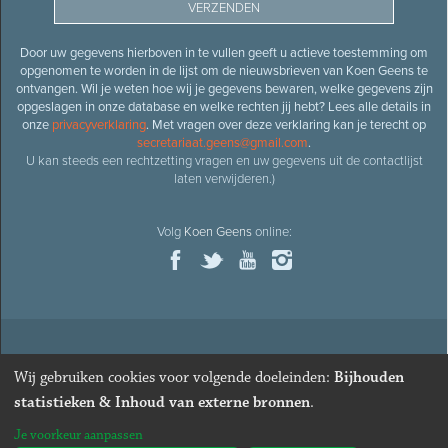
Door uw gegevens hierboven in te vullen geeft u actieve toestemming om
opgenomen te worden in de lijst om de nieuwsbrieven van Koen Geens te
ontvangen. Wil je weten hoe wij je gegevens bewaren, welke gegevens zijn
opgeslagen in onze database en welke rechten jij hebt? Lees alle details in
onze
privacyverklaring
. Met vragen over deze verklaring kan je terecht op
secretariaat.geens@gmail.com
.
U kan steeds een rechtzetting vragen en uw gegevens uit de contactlijst
laten verwijderen.)
Volg
Koen Geens
online:
© 2026
Oud-minister en ere-volksvertegenwoordiger
Koen
Wij gebruiken cookies voor volgende doeleinden:
Bijhouden
Geens
· Alle rechten voorbehouden ·
Cookies wijzigen
statistieken & Inhoud van externe bronnen
.
Webdesign
&
website ontwikkeling
door
Zenjoy in Leuven
. Powered by
Je voorkeur aanpassen
Nimbu
.