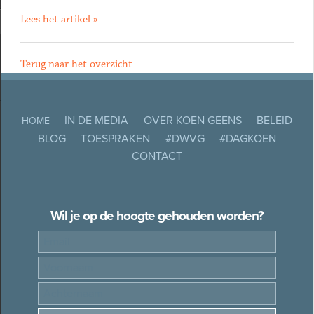
Lees het artikel »
Terug naar het overzicht
IN DE MEDIA
OVER KOEN GEENS
BELEID
HOME
BLOG
TOESPRAKEN
#DWVG
#DAGKOEN
CONTACT
Wil je op de hoogte gehouden worden?