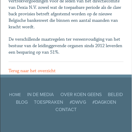
vertrekvergoedingen voor de leden van het directiecomité
van Dexia N.V. zowel wat de toepasbare periode als de claw
back provisies betreft afgestemd worden op de nieuwe
Belgische bankenwet die binnen een aantal maanden van
kracht wordt.
De verschillende maatregelen ter vereenvoudiging van het
bestuur van de leidinggevende organen sinds 2012 leverden
een besparing op van 51%.
Terug naar het overzicht
IN DE MEDIA
OVER KOEN GEENS
BELEID
HOME
BLOG
TOESPRAKEN
#DWVG
#DAGKOEN
CONTACT