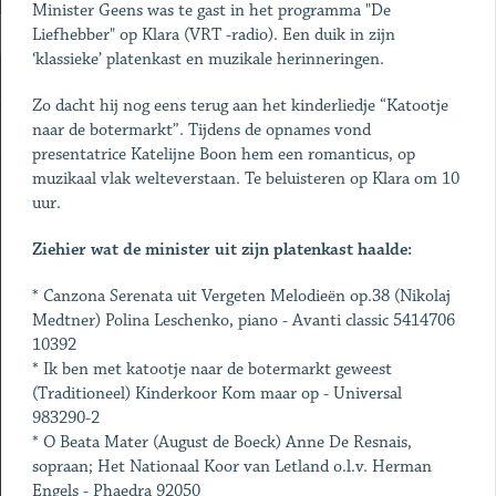
Minister Geens was te gast in het programma "De
Liefhebber" op Klara (VRT -radio). Een duik in zijn
‘klassieke’ platenkast en muzikale herinneringen.
Zo dacht hij nog eens terug aan het kinderliedje “Katootje
naar de botermarkt”. Tijdens de opnames vond
presentatrice Katelijne Boon hem een romanticus, op
muzikaal vlak welteverstaan. Te beluisteren op Klara om 10
uur.
Ziehier wat de minister uit zijn platenkast haalde:
* Canzona Serenata uit Vergeten Melodieën op.38 (Nikolaj
Medtner) Polina Leschenko, piano - Avanti classic 5414706
10392
* Ik ben met katootje naar de botermarkt geweest
(Traditioneel) Kinderkoor Kom maar op - Universal
983290-2
* O Beata Mater (August de Boeck) Anne De Resnais,
sopraan; Het Nationaal Koor van Letland o.l.v. Herman
Engels - Phaedra 92050