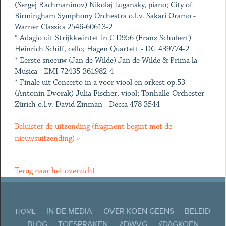
(Sergej Rachmaninov) Nikolaj Lugansky, piano; City of
Birmingham Symphony Orchestra o.l.v. Sakari Oramo -
Warner Classics 2546-60613-2
* Adagio uit Strijkkwintet in C D956 (Franz Schubert)
Heinrich Schiff, cello; Hagen Quartett - DG 439774-2
* Eerste sneeuw (Jan de Wilde) Jan de Wilde & Prima la
Musica - EMI 72435-361982-4
* Finale uit Concerto in a voor viool en orkest op.53
(Antonin Dvorak) Julia Fischer, viool; Tonhalle-Orchester
Zürich o.l.v. David Zinman - Decca 478 3544
Beluister de uitzending (fragment begint met de
nieuwsuitzending) »
Terug naar het overzicht
IN DE MEDIA
OVER KOEN GEENS
BELEID
HOME
BLOG
TOESPRAKEN
#DWVG
#DAGKOEN