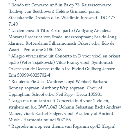
* Rondo uit Concerto nr.5 in Es op.73 'Keizersconcerto'
(Ludwig van Beethoven) Hélène Grimaud, piano;
Staatskapelle Dresden o.l.v. Wladimir Jurowski - DG 477
7149
* La clemenza di Tito: Parto, parto (Wolfgang Amadeus
Mozart) Frederica von Stade, mezzosopraan; Bas de Jong,
klarinet; Rotterdams Filharmonisch Orkest o.l.v. Edo de
Waart - Pentatone 5186 158
* Allegro vivacissimo uit Concerto in D voor viool en orkest
op.35 (Peter Tsjaikovski) Vilde Frang, viool; Symfonisch
Orkest van de Deense radio o.l.v. Eivind Gullberg Jensen -
Emi 50999-6025702-4
* Requiem: Pie Jesu (Andrew Lloyd-Webber) Barbara
Bonney, sopraan; Anthony Way, sopraan; Choir of
Uppingham School o.l.v. Neil Page - Decca 105981
* Largo ma non tanto uit Concerto in d voor 2 violen,
strijkers en b.c. BWV1043 (Johann Sebastian Bach) Andrew
Manze, viool; Rachel Podger, viool; Academy of Ancient
Music - Harmonia mundi 907155
* Rapsodie in a op een thema van Paganini op.43 (fragm)