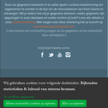
Door uw gegevens hierboven in te vullen geeft u actieve toestemming om
opgenomen te worden in de lijst om de nieuwsbrieven van Koen Geens te
ontvangen. Wil je weten hoe wij je gegevens bewaren, welke gegevens zijn
opgeslagen in onze database en welke rechten jij hebt? Lees alle details in
onze
privacyverklaring
. Met vragen over deze verklaring kan je terecht op
secretariaat.geens@gmail.com
.
U kan steeds een rechtzetting vragen en uw gegevens uit de contactlijst
laten verwijderen.)
Volg
Koen Geens
online:
© 2026
Oud-minister en ere-volksvertegenwoordiger
Koen
Wij gebruiken cookies voor volgende doeleinden:
Bijhouden
Geens
· Alle rechten voorbehouden ·
Cookies wijzigen
statistieken & Inhoud van externe bronnen
.
Webdesign
&
website ontwikkeling
door
Zenjoy in Leuven
. Powered by
Je voorkeur aanpassen
Nimbu
.
Alleen essentiële cookies accepteren
Alles accepteren