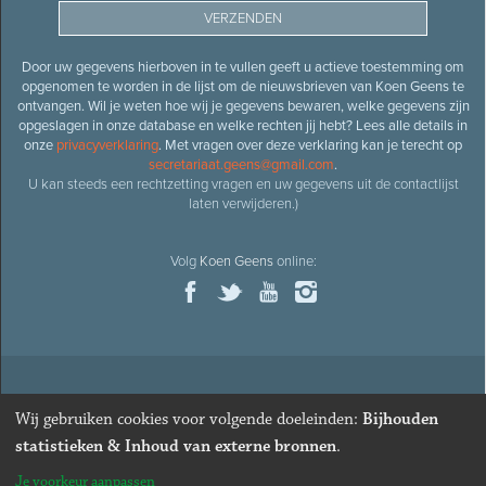
Door uw gegevens hierboven in te vullen geeft u actieve toestemming om
opgenomen te worden in de lijst om de nieuwsbrieven van Koen Geens te
ontvangen. Wil je weten hoe wij je gegevens bewaren, welke gegevens zijn
opgeslagen in onze database en welke rechten jij hebt? Lees alle details in
onze
privacyverklaring
. Met vragen over deze verklaring kan je terecht op
secretariaat.geens@gmail.com
.
U kan steeds een rechtzetting vragen en uw gegevens uit de contactlijst
laten verwijderen.)
Volg
Koen Geens
online:
© 2026
Oud-minister en ere-volksvertegenwoordiger
Koen
Wij gebruiken cookies voor volgende doeleinden:
Bijhouden
Geens
· Alle rechten voorbehouden ·
Cookies wijzigen
statistieken & Inhoud van externe bronnen
.
Webdesign
&
website ontwikkeling
door
Zenjoy in Leuven
. Powered by
Je voorkeur aanpassen
Nimbu
.