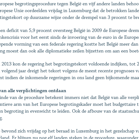
ropese begrotingsprocedure tegen België en vijf andere landen behoo
ropese Unie oordeelden vrijdag in Luxemburg dat de betrokken lan
tingstekort op duurzame wijze onder de drempel van 3 procent te br
en deficit van 5,9 procent oversteeg België in 2009 de Europese drem
nkencrisis voor het eerst sinds de invoering van de euro in de Europe
epende vorming van een federale regering kostte het België meer da
ing moest dan ook alle diplomatieke zeilen bijzetten om aan een boe
n 2013 kon de regering het begrotingstekort voldoende indijken, tot 2,6
 volgend jaar dreigt het tekort volgens de meest recente prognoses 
nt indien de inkomende regeringen in ons land geen bijkomende ma
van alle verplichtingen ontdaan
inde van de procedure betekent immers niet dat België van alle verp
ntieve arm van het Europese begrotingskader moet het budgettaire t
en begroting in evenwicht te leiden. Ook de afbouw van de staatsschul
g.
ë bevond zich vrijdag op het beraad in Luxemburg in het gezelschap v
land. Er blijven nu nog elf landen steken in de procedure, waaronder 