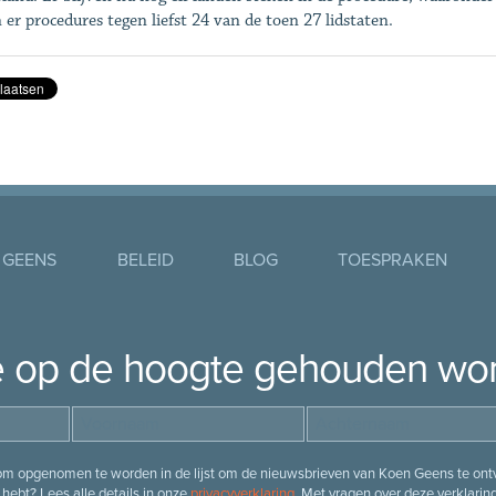
n er procedures tegen liefst 24 van de toen 27 lidstaten.
 GEENS
BELEID
BLOG
TOESPRAKEN
je op de hoogte gehouden wo
 om opgenomen te worden in de lijst om de nieuwsbrieven van Koen Geens te ontv
hebt? Lees alle details in onze
privacyverklaring
. Met vragen over deze verklarin