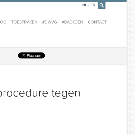
NL
/
FR
×
LOG
TOESPRAKEN
#DWVG
#DAGKOEN
CONTACT
procedure tegen