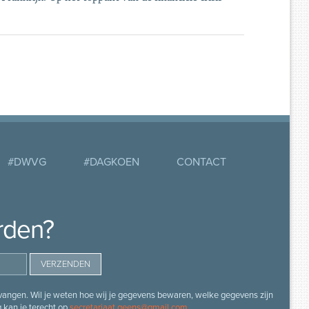
#DWVG
#DAGKOEN
CONTACT
rden?
angen. Wil je weten hoe wij je gegevens bewaren, welke gegevens zijn
g kan je terecht op
secretariaat.geens@gmail.com
.