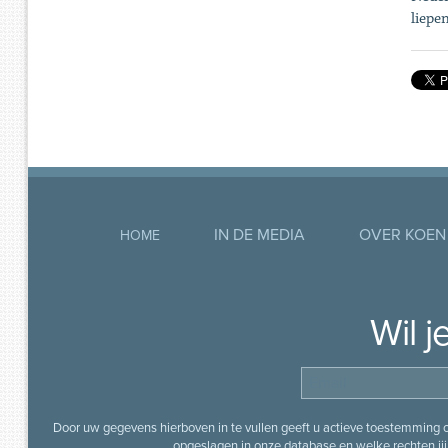
liepe
IN DE MEDIA
OVER KOEN
HOME
Wil 
Door uw gegevens hierboven in te vullen geeft u actieve toestemming
opgeslagen in onze database en welke rechten jij 