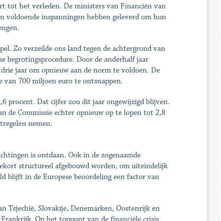
rt tot het verleden. De ministers van Financiën van
den voldoende inspanningen hebben geleverd om hun
engen.
pel. Zo verzeilde ons land tegen de achtergrond van
se begrotingsprocedure. Door de anderhalf jaar
n drie jaar om opnieuw aan de norm te voldoen. De
te van 700 miljoen euro te ontsnappen.
 procent. Dat cijfer zou dit jaar ongewijzigd blijven.
van de Commissie echter opnieuw op te lopen tot 2,8
atregelen nemen.
lichtingen is ontdaan. Ook in de zogenaamde
ekort structureel afgebouwd worden, om uiteindelijk
d blijft in de Europese beoordeling een factor van
an Tsjechië, Slovakije, Denemarken, Oostenrijk en
Frankrijk. Op het toppunt van de financiële crisis