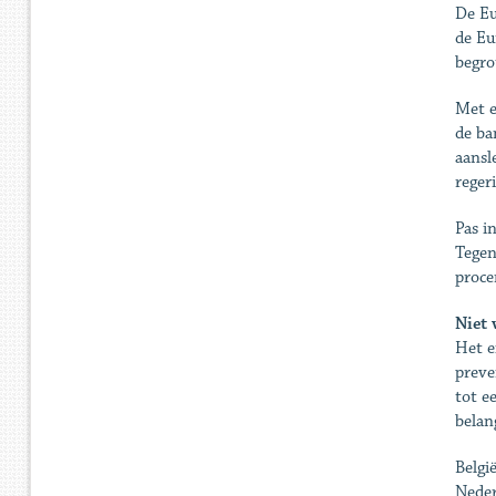
De Eu
de Eu
begro
Met e
de ba
aansl
reger
Pas i
Tegen
proce
Niet 
Het e
preve
tot e
belan
Belgi
Neder