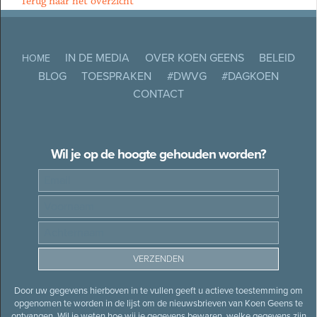
Terug naar het overzicht
IN DE MEDIA
OVER KOEN GEENS
BELEID
HOME
BLOG
TOESPRAKEN
#DWVG
#DAGKOEN
CONTACT
Wil je op de hoogte gehouden worden?
Door uw gegevens hierboven in te vullen geeft u actieve toestemming om
opgenomen te worden in de lijst om de nieuwsbrieven van Koen Geens te
ontvangen. Wil je weten hoe wij je gegevens bewaren, welke gegevens zijn