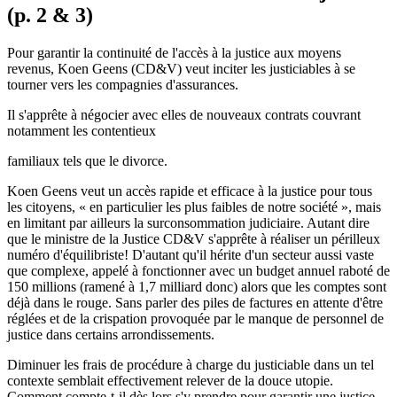
(p. 2 & 3)
Pour garantir la continuité de l'accès à la justice aux moyens
revenus, Koen Geens (CD&V) veut inciter les justiciables à se
tourner vers les compagnies d'assurances.
Il s'apprête à négocier avec elles de nouveaux contrats couvrant
notamment les contentieux
familiaux tels que le divorce.
Koen Geens veut un accès rapide et efficace à la justice pour tous
les citoyens, « en particulier les plus faibles de notre société », mais
en limitant par ailleurs la surconsommation judiciaire. Autant dire
que le ministre de la Justice CD&V s'apprête à réaliser un périlleux
numéro d'équilibriste! D'autant qu'il hérite d'un secteur aussi vaste
que complexe, appelé à fonctionner avec un budget annuel raboté de
150 millions (ramené à 1,7 milliard donc) alors que les comptes sont
déjà dans le rouge. Sans parler des piles de factures en attente d'être
réglées et de la crispation provoquée par le manque de personnel de
justice dans certains arrondissements.
Diminuer les frais de procédure à charge du justiciable dans un tel
contexte semblait effectivement relever de la douce utopie.
Comment compte-t-il dès lors s'y prendre pour garantir une justice