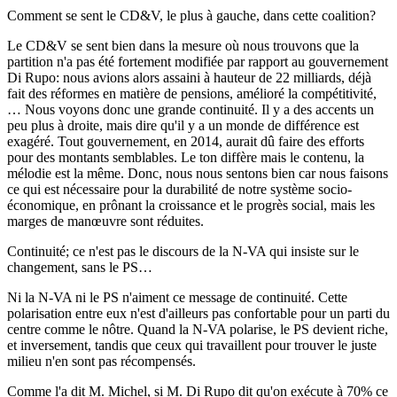
Comment se sent le CD&V, le plus à gauche, dans cette coalition?
Le CD&V se sent bien dans la mesure où nous trouvons que la
partition n'a pas été fortement modifiée par rapport au gouvernement
Di Rupo: nous avions alors assaini à hauteur de 22 milliards, déjà
fait des réformes en matière de pensions, amélioré la compétitivité,
… Nous voyons donc une grande continuité. Il y a des accents un
peu plus à droite, mais dire qu'il y a un monde de différence est
exagéré. Tout gouvernement, en 2014, aurait dû faire des efforts
pour des montants semblables. Le ton diffère mais le contenu, la
mélodie est la même. Donc, nous nous sentons bien car nous faisons
ce qui est nécessaire pour la durabilité de notre système socio-
économique, en prônant la croissance et le progrès social, mais les
marges de manœuvre sont réduites.
Continuité; ce n'est pas le discours de la N-VA qui insiste sur le
changement, sans le PS…
Ni la N-VA ni le PS n'aiment ce message de continuité. Cette
polarisation entre eux n'est d'ailleurs pas confortable pour un parti du
centre comme le nôtre. Quand la N-VA polarise, le PS devient riche,
et inversement, tandis que ceux qui travaillent pour trouver le juste
milieu n'en sont pas récompensés.
Comme l'a dit M. Michel, si M. Di Rupo dit qu'on exécute à 70% ce