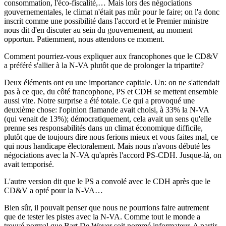
consommation, l'éco-fiscalité,… Mais lors des négociations
gouvernementales, le climat n'était pas mûr pour le faire; on l'a donc
inscrit comme une possibilité dans l'accord et le Premier ministre
nous dit d'en discuter au sein du gouvernement, au moment
opportun. Patiemment, nous attendons ce moment.
Comment pourriez-vous expliquer aux francophones que le CD&V
a préféré s'allier à la N-VA plutôt que de prolonger la tripartite?
Deux éléments ont eu une importance capitale. Un: on ne s'attendait
pas à ce que, du côté francophone, PS et CDH se mettent ensemble
aussi vite. Notre surprise a été totale. Ce qui a provoqué une
deuxième chose: l'opinion flamande avait choisi, à 33% la N-VA
(qui venait de 13%); démocratiquement, cela avait un sens qu'elle
prenne ses responsabilités dans un climat économique difficile,
plutôt que de toujours dire nous ferions mieux et vous faites mal, ce
qui nous handicape électoralement. Mais nous n'avons débuté les
négociations avec la N-VA qu'après l'accord PS-CDH. Jusque-là, on
avait temporisé.
L'autre version dit que le PS a convolé avec le CDH après que le
CD&V a opté pour la N-VA…
Bien sûr, il pouvait penser que nous ne pourrions faire autrement
que de tester les pistes avec la N-VA. Comme tout le monde a
trouvé normal que Bart De Wever soit nommé informateur. A partir