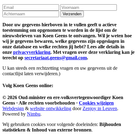
Door uw gegevens hierboven in te vullen geeft u actieve
toestemming om opgenomen te worden in de lijst om de
nieuwsbrieven van Koen Geens te ontvangen. Wil je weten hoe
wij je gegevens bewaren, welke gegevens zijn opgeslagen in
onze database en welke rechten jij hebt? Lees alle details in
onze
privacyverklaring
. Met vragen over deze verklaring kan je
terecht op
secretariaat.geens@gmail.com
.
U kan steeds een rechtzetting vragen en uw gegevens uit de
contactlijst laten verwijderen.)
Volg
Koen Geens
online:
© 2026
Oud-minister en ere-volksvertegenwoordiger
Koen
Geens
· Alle rechten voorbehouden ·
Cookies wijzigen
Webdesign
&
website ontwikkeling
door
Zenjoy in Leuven
.
Powered by
Nimbu
.
Wij gebruiken cookies voor volgende doeleinden:
Bijhouden
statistieken & Inhoud van externe bronnen
.