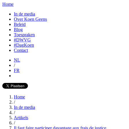
Home
In de media
Over Koen Geens
Beleid
Blog
Toespraken
#DWVG
#DagKoen
Contact
NL
/
FR
Home
/
In de media
/
Artikels
/
Il faut faire participer davantage aux frais de justice