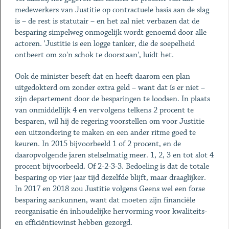
medewerkers van Justitie op contractuele basis aan de slag
is – de rest is statutair – en het zal niet verbazen dat de
besparing simpelweg onmogelijk wordt genoemd door alle
actoren. 'Justitie is een logge tanker, die de soepelheid
ontbeert om zo'n schok te doorstaan', luidt het.
Ook de minister beseft dat en heeft daarom een plan
uitgedokterd om zonder extra geld – want dat ís er niet –
zijn departement door de besparingen te loodsen. In plaats
van onmiddellijk 4 en vervolgens telkens 2 procent te
besparen, wil hij de regering voorstellen om voor Justitie
een uitzondering te maken en een ander ritme goed te
keuren. In 2015 bijvoorbeeld 1 of 2 procent, en de
daaropvolgende jaren stelselmatig meer. 1, 2, 3 en tot slot 4
procent bijvoorbeeld. Of 2-2-3-3. Bedoeling is dat de totale
besparing op vier jaar tijd dezelfde blijft, maar draaglijker.
In 2017 en 2018 zou Justitie volgens Geens wel een forse
besparing aankunnen, want dat moeten zijn financiële
reorganisatie én inhoudelijke hervorming voor kwaliteits-
en efficiëntiewinst hebben gezorgd.