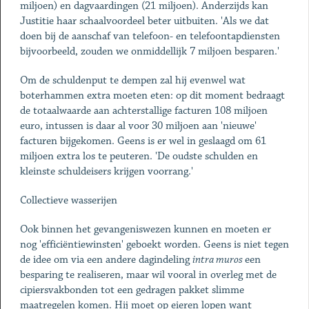
miljoen) en dagvaardingen (21 miljoen). Anderzijds kan
Justitie haar schaalvoordeel beter uitbuiten. 'Als we dat
doen bij de aanschaf van telefoon- en telefoontapdiensten
bijvoorbeeld, zouden we onmiddellijk 7 miljoen besparen.'
Om de schuldenput te dempen zal hij evenwel wat
boterhammen extra moeten eten: op dit moment bedraagt
de totaalwaarde aan achterstallige facturen 108 miljoen
euro, intussen is daar al voor 30 miljoen aan 'nieuwe'
facturen bijgekomen. Geens is er wel in geslaagd om 61
miljoen extra los te peuteren. 'De oudste schulden en
kleinste schuldeisers krijgen voorrang.'
Collectieve wasserijen
Ook binnen het gevangeniswezen kunnen en moeten er
nog 'efficiëntiewinsten' geboekt worden. Geens is niet tegen
de idee om via een andere dagindeling
intra muros
een
besparing te realiseren, maar wil vooral in overleg met de
cipiersvakbonden tot een gedragen pakket slimme
maatregelen komen. Hij moet op eieren lopen want