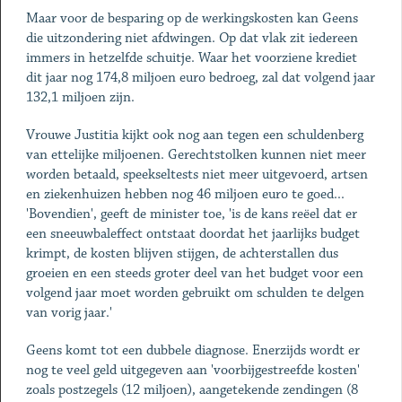
Maar voor de besparing op de werkingskosten kan Geens
die uitzondering niet afdwingen. Op dat vlak zit iedereen
immers in hetzelfde schuitje. Waar het voorziene krediet
dit jaar nog 174,8 miljoen euro bedroeg, zal dat volgend jaar
132,1 miljoen zijn.
Vrouwe Justitia kijkt ook nog aan tegen een schuldenberg
van ettelijke miljoenen. Gerechtstolken kunnen niet meer
worden betaald, speekseltests niet meer uitgevoerd, artsen
en ziekenhuizen hebben nog 46 miljoen euro te goed...
'Bovendien', geeft de minister toe, 'is de kans reëel dat er
een sneeuwbaleffect ontstaat doordat het jaarlijks budget
krimpt, de kosten blijven stijgen, de achterstallen dus
groeien en een steeds groter deel van het budget voor een
volgend jaar moet worden gebruikt om schulden te delgen
van vorig jaar.'
Geens komt tot een dubbele diagnose. Enerzijds wordt er
nog te veel geld uitgegeven aan 'voorbijgestreefde kosten'
zoals postzegels (12 miljoen), aangetekende zendingen (8