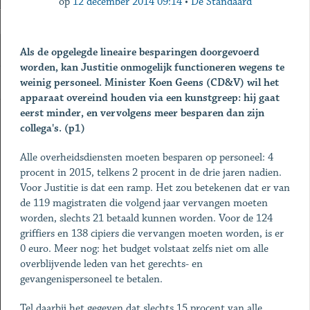
op
12 december 2014 09:14
•
De Standaard
Als de opgelegde lineaire besparingen doorgevoerd
worden, kan Justitie onmogelijk functioneren wegens te
weinig personeel. Minister Koen Geens (CD&V) wil het
apparaat overeind houden via een kunstgreep: hij gaat
eerst minder, en vervolgens meer besparen dan zijn
collega's. (p1)
Alle overheidsdiensten moeten besparen op personeel: 4
procent in 2015, telkens 2 procent in de drie jaren nadien.
Voor Justitie is dat een ramp. Het zou betekenen dat er van
de 119 magistraten die volgend jaar vervangen moeten
worden, slechts 21 betaald kunnen worden. Voor de 124
griffiers en 138 cipiers die vervangen moeten worden, is er
0 euro. Meer nog: het budget volstaat zelfs niet om alle
overblijvende leden van het gerechts- en
gevangenispersoneel te betalen.
Tel daarbij het gegeven dat slechts 15 procent van alle