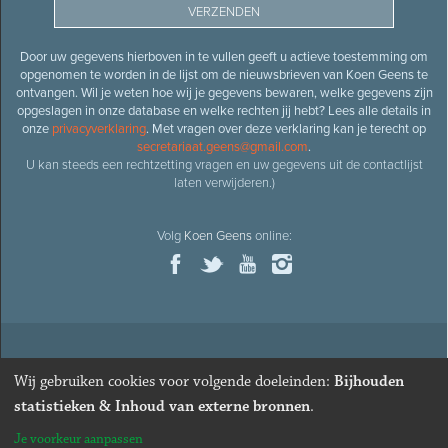
Door uw gegevens hierboven in te vullen geeft u actieve toestemming om
opgenomen te worden in de lijst om de nieuwsbrieven van Koen Geens te
ontvangen. Wil je weten hoe wij je gegevens bewaren, welke gegevens zijn
opgeslagen in onze database en welke rechten jij hebt? Lees alle details in
onze
privacyverklaring
. Met vragen over deze verklaring kan je terecht op
secretariaat.geens@gmail.com
.
U kan steeds een rechtzetting vragen en uw gegevens uit de contactlijst
laten verwijderen.)
Volg
Koen Geens
online:
© 2026
Oud-minister en ere-volksvertegenwoordiger
Koen
Wij gebruiken cookies voor volgende doeleinden:
Bijhouden
Geens
· Alle rechten voorbehouden ·
Cookies wijzigen
statistieken & Inhoud van externe bronnen
.
Webdesign
&
website ontwikkeling
door
Zenjoy in Leuven
. Powered by
Je voorkeur aanpassen
Nimbu
.