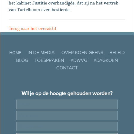
het kabinet Justitie overhandigde, dat zij na het vertrek
van Turtelboom even bestierde.
Terug naar het overzicht
IN DE MEDIA
OVER KOEN GEENS
BELEID
HOME
BLOG
TOESPRAKEN
#DWVG
#DAGKOEN
CONTACT
Wil je op de hoogte gehouden worden?