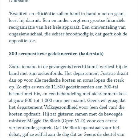
Duitsland.'
'Kwaliteit en efficiëntie zullen hand in hand moeten gaan',
leert hij daaruit. Een en ander vergt een grootse financiële
reorganisatie van het hele apparaat. Een omwenteling van
ongeziene schaal, die echter broodnodig is, dat geeft ook de
oppositie toe.
300 seropositieve gedetineerden (kaderstuk)
Zodra iemand in de gevangenis terechtkomt, verliest hij de
band met zijn ziekenfonds. Het departement Justitie draait
dan op voor alle medische kosten en soms lopen die sterk
op. Zo zijn er van de 11.500 gedetineerden een 300-tal
besmet met hiv, en een behandeling met aidsremmers kost
al gauw 800 tot 1.000 euro per maand. Geens wil graag dat
het departement Volksgezondheid voor (een deel van) die
kosten opdraait. Hij zat gisteren samen met de bevoegde
minister Maggie De Block (Open VLD) voor een eerste
verkennende gesprek. Dat De Block openstaat voor het
debat, gaf ze zelf al aan de dag dat ze Geens de sleutel van