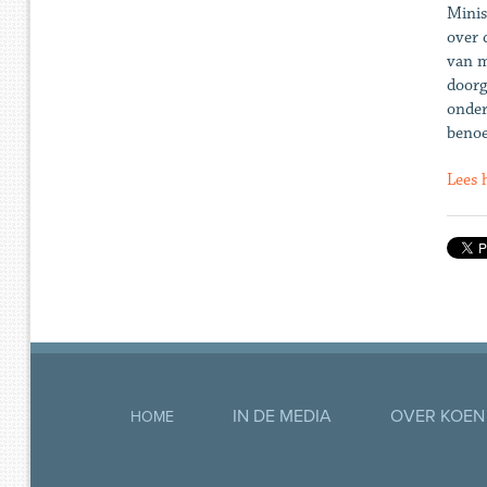
Minis
over 
van m
doorg
onder
benoe
Lees 
IN DE MEDIA
OVER KOEN
HOME