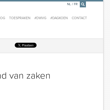
NL
/
FR
×
LOG
TOESPRAKEN
#DWVG
#DAGKOEN
CONTACT
nd van zaken