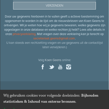
Door uw gegevens hierboven in te vullen geeft u actieve toestemming om
opgenomen te worden in de lijst om de nieuwsbrieven van Koen Geens te
ontvangen. Wil je weten hoe wij je gegevens bewaren, welke gegevens zijn
opgeslagen in onze database en welke rechten jij hebt? Lees alle details in
onze
privacyverklaring
. Met vragen over deze verklaring kan je terecht op
secretariaat.geens@gmail.com
.
U kan steeds een rechtzetting vragen en uw gegevens uit de contactlijst
laten verwijderen.)
Volg
Koen Geens
online:
© 2026
Oud-minister en ere-volksvertegenwoordiger
Koen
Wij gebruiken cookies voor volgende doeleinden:
Bijhouden
Geens
· Alle rechten voorbehouden ·
Cookies wijzigen
statistieken & Inhoud van externe bronnen
.
Webdesign
&
website ontwikkeling
door
Zenjoy in Leuven
. Powered by