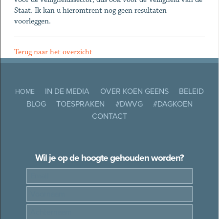
Staat. Ik kan u hieromtrent nog geen resultaten
voorleggen.
Terug naar het overzicht
IN DE MEDIA
OVER KOEN GEENS
BELEID
HOME
BLOG
TOESPRAKEN
#DWVG
#DAGKOEN
CONTACT
Wil je op de hoogte gehouden worden?