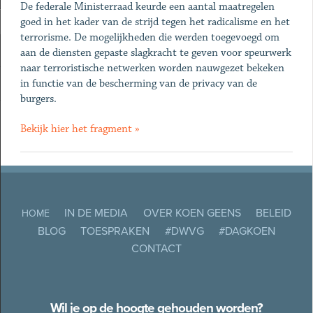
De federale Ministerraad keurde een aantal maatregelen
goed in het kader van de strijd tegen het radicalisme en het
terrorisme. De mogelijkheden die werden toegevoegd om
aan de diensten gepaste slagkracht te geven voor speurwerk
naar terroristische netwerken worden nauwgezet bekeken
in functie van de bescherming van de privacy van de
burgers.
Bekijk hier het fragment »
IN DE MEDIA
OVER KOEN GEENS
BELEID
HOME
BLOG
TOESPRAKEN
#DWVG
#DAGKOEN
CONTACT
Wil je op de hoogte gehouden worden?