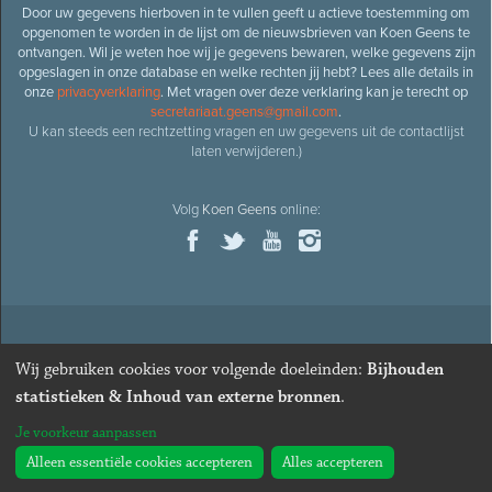
Door uw gegevens hierboven in te vullen geeft u actieve toestemming om
opgenomen te worden in de lijst om de nieuwsbrieven van Koen Geens te
ontvangen. Wil je weten hoe wij je gegevens bewaren, welke gegevens zijn
opgeslagen in onze database en welke rechten jij hebt? Lees alle details in
onze
privacyverklaring
. Met vragen over deze verklaring kan je terecht op
secretariaat.geens@gmail.com
.
U kan steeds een rechtzetting vragen en uw gegevens uit de contactlijst
laten verwijderen.)
Volg
Koen Geens
online:
© 2026
Oud-minister en ere-volksvertegenwoordiger
Koen
Wij gebruiken cookies voor volgende doeleinden:
Bijhouden
Geens
· Alle rechten voorbehouden ·
Cookies wijzigen
statistieken & Inhoud van externe bronnen
.
Webdesign
&
website ontwikkeling
door
Zenjoy in Leuven
. Powered by
Je voorkeur aanpassen
Nimbu
.
Alleen essentiële cookies accepteren
Alles accepteren