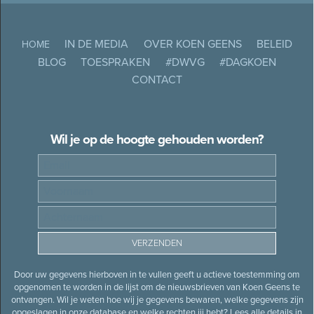
IN DE MEDIA
OVER KOEN GEENS
BELEID
HOME
BLOG
TOESPRAKEN
#DWVG
#DAGKOEN
CONTACT
Wil je op de hoogte gehouden worden?
Door uw gegevens hierboven in te vullen geeft u actieve toestemming om
opgenomen te worden in de lijst om de nieuwsbrieven van Koen Geens te
ontvangen. Wil je weten hoe wij je gegevens bewaren, welke gegevens zijn
opgeslagen in onze database en welke rechten jij hebt? Lees alle details in