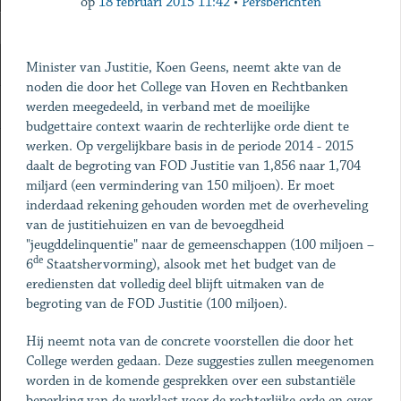
op
18 februari 2015 11:42
•
Persberichten
Minister van Justitie, Koen Geens, neemt akte van de
noden die door het College van Hoven en Rechtbanken
werden meegedeeld, in verband met de moeilijke
budgettaire context waarin de rechterlijke orde dient te
werken. Op vergelijkbare basis in de periode 2014 - 2015
daalt de begroting van FOD Justitie van 1,856 naar 1,704
miljard (een vermindering van 150 miljoen). Er moet
inderdaad rekening gehouden worden met de overheveling
van de justitiehuizen en van de bevoegdheid
"jeugddelinquentie" naar de gemeenschappen (100 miljoen –
de
6
Staatshervorming), alsook met het budget van de
erediensten dat volledig deel blijft uitmaken van de
begroting van de FOD Justitie (100 miljoen).
Hij neemt nota van de concrete voorstellen die door het
College werden gedaan. Deze suggesties zullen meegenomen
worden in de komende gesprekken over een substantiële
beperking van de werklast voor de rechterlijke orde en over