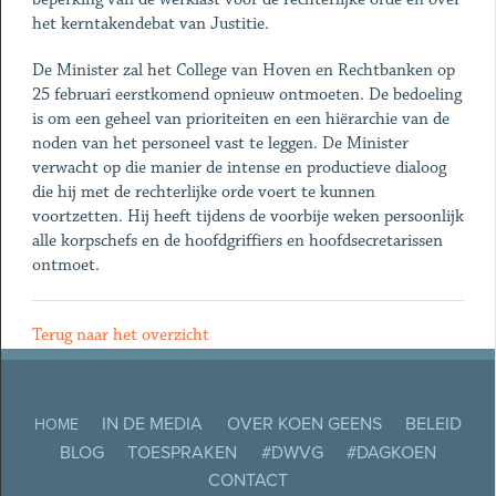
het kerntakendebat van Justitie.
De Minister zal het College van Hoven en Rechtbanken op
25 februari eerstkomend opnieuw ontmoeten. De bedoeling
is om een geheel van prioriteiten en een hiërarchie van de
noden van het personeel vast te leggen. De Minister
verwacht op die manier de intense en productieve dialoog
die hij met de rechterlijke orde voert te kunnen
voortzetten. Hij heeft tijdens de voorbije weken persoonlijk
alle korpschefs en de hoofdgriffiers en hoofdsecretarissen
ontmoet.
Terug naar het overzicht
IN DE MEDIA
OVER KOEN GEENS
BELEID
HOME
BLOG
TOESPRAKEN
#DWVG
#DAGKOEN
CONTACT