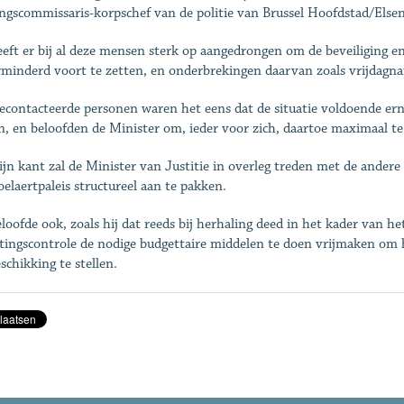
ingscommissaris-korpschef van de politie van Brussel Hoofdstad/Elsen
eeft er bij al deze mensen sterk op aangedrongen om de beveiliging en
minderd voort te zetten, en onderbrekingen daarvan zoals vrijdagnami
gecontacteerde personen waren het eens dat de situatie voldoende er
n, en beloofden de Minister om, ieder voor zich, daartoe maximaal te 
ijn kant zal de Minister van Justitie in overleg treden met de andere
oelaertpaleis structureel aan te pakken.
eloofde ook, zoals hij dat reeds bij herhaling deed in het kader van he
tingscontrole de nodige budgettaire middelen te doen vrijmaken om h
schikking te stellen.