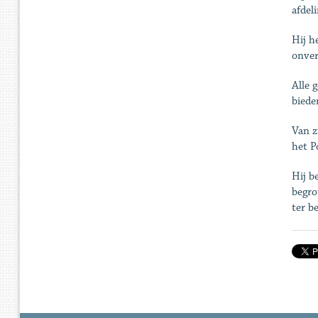
afdel
Hij h
onver
Alle 
biede
Van z
het P
Hij b
begro
ter be