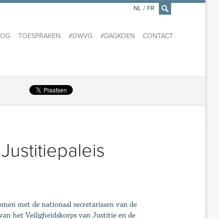
NL
/
FR
×
LOG
TOESPRAKEN
#DWVG
#DAGKOEN
CONTACT
Justitiepaleis
omen met de nationaal secretarissen van de
van het Veiligheidskorps van Justitie en de