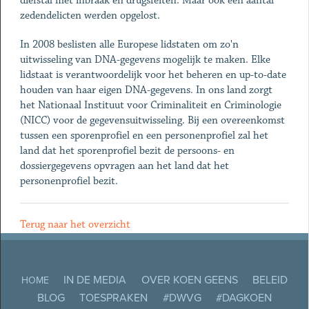
diefstal met inbraak en drugsfeiten. Maar ook een aantal
zedendelicten werden opgelost.
In 2008 beslisten alle Europese lidstaten om zo'n
uitwisseling van DNA-gegevens mogelijk te maken. Elke
lidstaat is verantwoordelijk voor het beheren en up-to-date
houden van haar eigen DNA-gegevens. In ons land zorgt
het Nationaal Instituut voor Criminaliteit en Criminologie
(NICC) voor de gegevensuitwisseling. Bij een overeenkomst
tussen een sporenprofiel en een personenprofiel zal het
land dat het sporenprofiel bezit de persoons- en
dossiergegevens opvragen aan het land dat het
personenprofiel bezit.
Terug naar het overzicht
IN DE MEDIA
OVER KOEN GEENS
BELEID
HOME
BLOG
TOESPRAKEN
#DWVG
#DAGKOEN