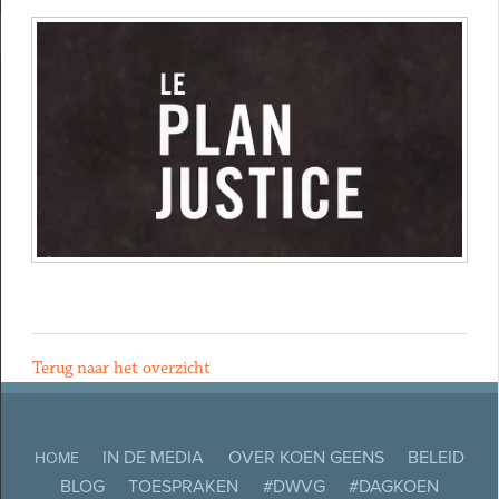
Terug naar het overzicht
IN DE MEDIA
OVER KOEN GEENS
BELEID
HOME
BLOG
TOESPRAKEN
#DWVG
#DAGKOEN