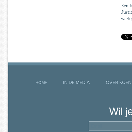
Een l
Justi
werkp
IN DE MEDIA
OVER KOEN
HOME
Wil 