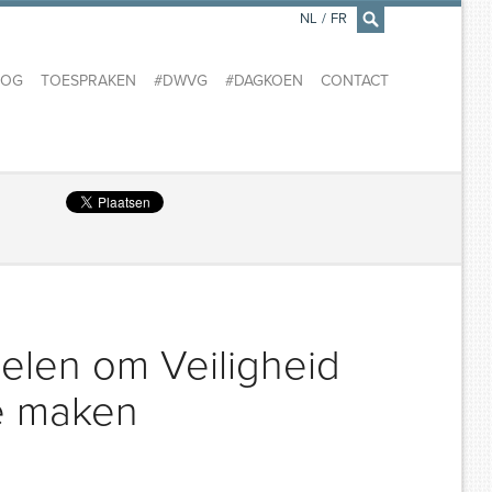
NL
/
FR
×
LOG
TOESPRAKEN
#DWVG
#DAGKOEN
CONTACT
elen om Veiligheid
te maken