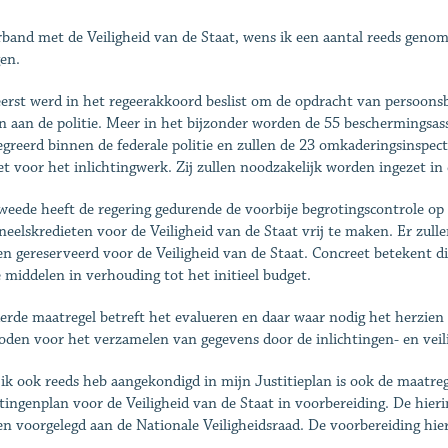
rband met de Veiligheid van de Staat, wens ik een aantal reeds geno
en.
erst werd in het regeerakkoord beslist om de opdracht van persoonsb
n aan de politie. Meer in het bijzonder worden de 55 beschermingsa
egreerd binnen de federale politie en zullen de 23 omkaderingsinspecte
et voor het inlichtingwerk. Zij zullen noodzakelijk worden ingezet in
weede heeft de regering gedurende de voorbije begrotingscontrole op
neelskredieten voor de Veiligheid van de Staat vrij te maken. Er zull
n gereserveerd voor de Veiligheid van de Staat. Concreet betekent d
e middelen in verhouding tot het initieel budget.
erde maatregel betreft het evalueren en daar waar nodig het herzie
den voor het verzamelen van gegevens door de inlichtingen- en veil
 ik ook reeds heb aangekondigd in mijn Justitieplan is ook de maatre
htingenplan voor de Veiligheid van de Staat in voorbereiding. De hier
n voorgelegd aan de Nationale Veiligheidsraad. De voorbereiding hier