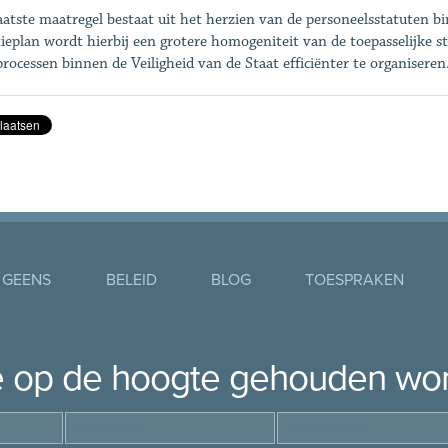
aatste maatregel bestaat uit het herzien van de personeelsstatuten b
tieplan wordt hierbij een grotere homogeniteit van de toepasselijke s
rocessen binnen de Veiligheid van de Staat efficiënter te organiseren
 GEENS
BELEID
BLOG
TOESPRAKEN
je op de hoogte gehouden wo