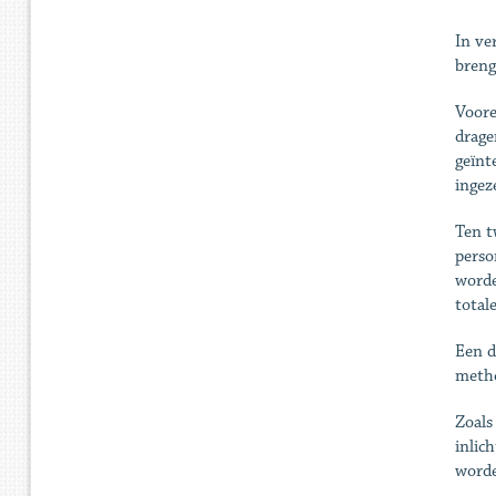
In ve
breng
Voore
drage
geïnt
ingez
Ten t
perso
worde
total
Een d
metho
Zoals
inlic
worde