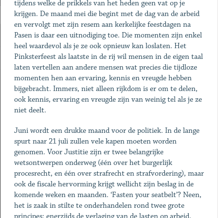
tijdens welke de prikkels van het heden geen vat op je
krijgen. De maand mei die begint met de dag van de arbeid
en vervolgt met zijn resem aan kerkelijke feestdagen na
Pasen is daar een uitnodiging toe. Die momenten zijn enkel
heel waardevol als je ze ook opnieuw kan loslaten. Het
Pinksterfeest als laatste in de rij wil mensen in de eigen taal
laten vertellen aan andere mensen wat precies die tijdloze
momenten hen aan ervaring, kennis en vreugde hebben
bijgebracht. Immers, niet alleen rijkdom is er om te delen,
ook kennis, ervaring en vreugde zijn van weinig tel als je ze
niet deelt.
Juni wordt een drukke maand voor de politiek. In de lange
spurt naar 21 juli zullen vele kapen moeten worden
genomen. Voor Justitie zijn er twee belangrijke
wetsontwerpen onderweg (één over het burgerlijk
procesrecht, en één over strafrecht en strafvordering), maar
ook de fiscale hervorming krijgt wellicht zijn beslag in de
komende weken en maanden. ‘Fasten your seatbelt’? Neen,
het is zaak in stilte te onderhandelen rond twee grote
principes: enerzijds de verlaging van de lasten op arbeid,