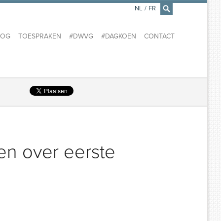
NL
/
FR
×
LOG
TOESPRAKEN
#DWVG
#DAGKOEN
CONTACT
en over eerste