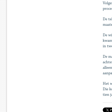
Volge
proce
De te
maatr
De wi
kwame
in tw
De ma
achte
allee
aanpa
Het w
Die k
tien 