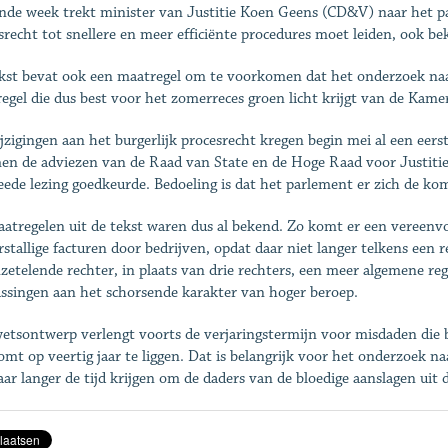
nde week trekt minister van Justitie Koen Geens (CD&V) naar het pa
srecht tot snellere en meer efficiënte procedures moet leiden, ook bek
kst bevat ook een maatregel om te voorkomen dat het onderzoek naa
egel die dus best voor het zomerreces groen licht krijgt van de Kame
jzigingen aan het burgerlijk procesrecht kregen begin mei al een eers
n de adviezen van de Raad van State en de Hoge Raad voor Justitie
eede lezing goedkeurde. Bedoeling is dat het parlement er zich de k
atregelen uit de tekst waren dus al bekend. Zo komt er een vereenvo
rstallige facturen door bedrijven, opdat daar niet langer telkens een
nzetelende rechter, in plaats van drie rechters, een meer algemene re
ssingen aan het schorsende karakter van hoger beroep.
etsontwerp verlengt voorts de verjaringstermijn voor misdaden die 
omt op veertig jaar te liggen. Dat is belangrijk voor het onderzoek na
jaar langer de tijd krijgen om de daders van de bloedige aanslagen uit 