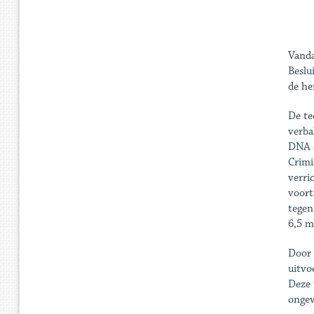
Vanda
Beslu
de he
De te
verba
DNA a
Crimi
verri
voort
tegen
6,5 m
Door 
uitvo
Deze 
ongev