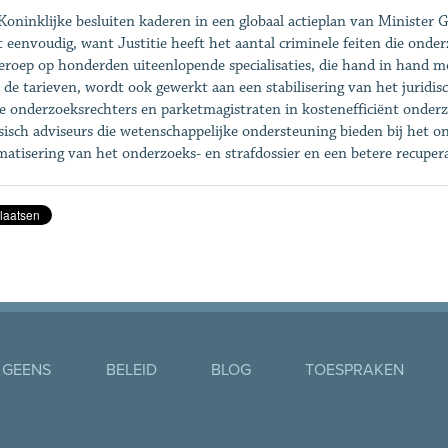
Koninklijke besluiten kaderen in een globaal actieplan van Minister
et eenvoudig, want Justitie heeft het aantal criminele feiten die onder
eroep op honderden uiteenlopende specialisaties, die hand in hand m
 de tarieven, wordt ook gewerkt aan een stabilisering van het juridis
e onderzoeksrechters en parketmagistraten in kostenefficiënt onderzo
sisch adviseurs die wetenschappelijke ondersteuning bieden bij het o
matisering van het onderzoeks- en strafdossier en een betere recuper
 GEENS
BELEID
BLOG
TOESPRAKEN