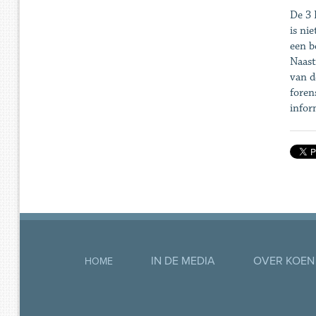
De 3 
is ni
een b
Naast
van d
foren
infor
IN DE MEDIA
OVER KOEN
HOME