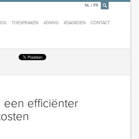
NL
/
FR
×
LOG
TOESPRAKEN
#DWVG
#DAGKOEN
CONTACT
 een efficiënter
kosten