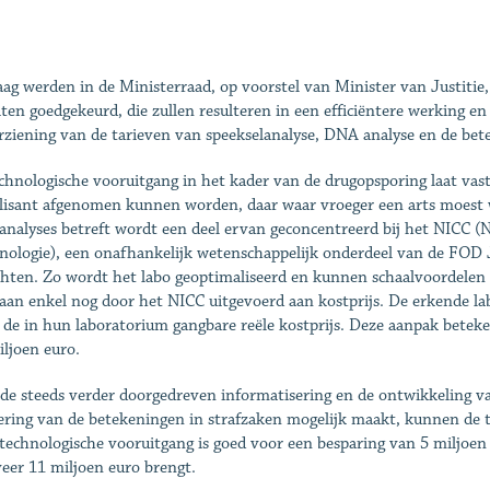
ag werden in de Ministerraad, op voorstel van Minister van Justiti
iten goedgekeurd, die zullen resulteren in een efficiëntere werking 
rziening van de tarieven van speekselanalyse, DNA analyse en de bet
chnologische vooruitgang in het kader van de drugopsporing laat vasts
lisant afgenomen kunnen worden, daar waar vroeger een arts moest
nalyses betreft wordt een deel ervan geconcentreerd bij het NICC (Na
nologie), een onafhankelijk wetenschappelijk onderdeel van de FOD Ju
chten. Zo wordt het labo geoptimaliseerd en kunnen schaalvoordelen
aan enkel nog door het NICC uitgevoerd aan kostprijs. De erkende la
 de in hun laboratorium gangbare reële kostprijs. Deze aanpak beteke
iljoen euro.
de steeds verder doorgedreven informatisering en de ontwikkeling va
ering van de betekeningen in strafzaken mogelijk maakt, kunnen de 
technologische vooruitgang is goed voor een besparing van 5 miljoen 
eer 11 miljoen euro brengt.