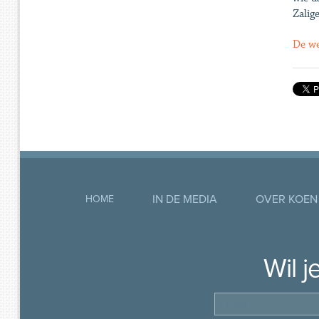
Zalig
De we
IN DE MEDIA
OVER KOEN
HOME
Wil 