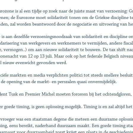
rozone is al een tijdje op zoek naar de juiste maat van verzoening: G
enen; de Eurozone moet solidariteit tonen om de Griekse discipline t
den, zal worden beantwoord door de negociatie en uitvoering van h
ë is aan dezelfde verzoeningsnoodzaak van solidariteit en discipline
idarisering van werkgevers en werknemers te vermijden, andere fisca
e, vermogen..) om aan nieuwe solidariteit te bouwen. De tax shift nach
onenacht van 12 op 13 juli. Maar ook op het federale Belgisch niveau
el nieuw evenwicht gevonden werd.
ciële markten en media verplichten politici tot steeds snellere bes
 de opening van de markt- en perszalen quasi onvermijdelijk.
dent Tusk en Premier Michel moeten forceren bij het ochtendgloren, 
r goede timing, is geen oplossing mogelijk. Timing is en zal altijd he
vroeger was een staatsman degene die meteen een duurzame oplossing
sing, eens bereikt, naderhand duurzaam maakt. Een goede timing sta
aarnaast voor duurzaamheid zorgt krijgt een plaats in de geschiedeni