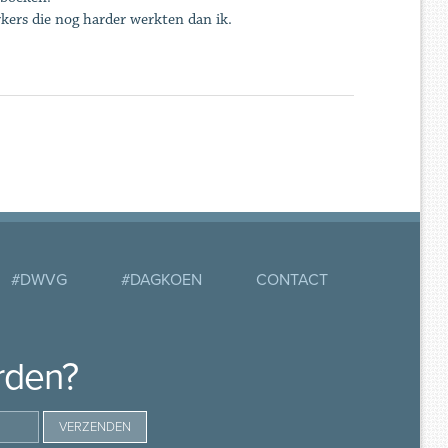
rkers die nog harder werkten dan ik.
#DWVG
#DAGKOEN
CONTACT
rden?