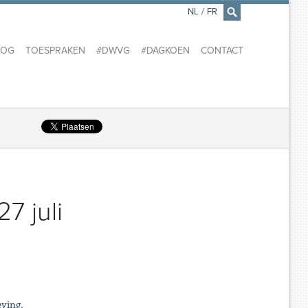
NL
/
FR
×
LOG
TOESPRAKEN
#DWVG
#DAGKOEN
CONTACT
7 juli
eving.