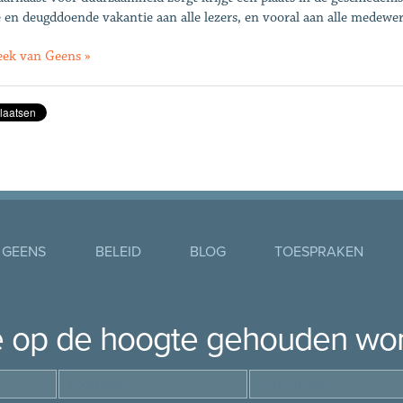
e en deugddoende vakantie aan alle lezers, en vooral aan alle medewe
ek van Geens »
 GEENS
BELEID
BLOG
TOESPRAKEN
je op de hoogte gehouden wo