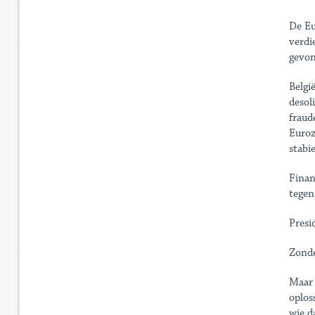
De Eu
verdi
gevon
Belgi
desol
fraud
Euroz
stabi
Finan
tegen
Presi
Zonde
Maar 
oplos
wie d