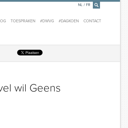
NL
/
FR
×
LOG
TOESPRAKEN
#DWVG
#DAGKOEN
CONTACT
vel wil Geens