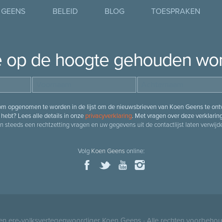
 GEENS
BELEID
BLOG
TOESPRAKEN
je op de hoogte gehouden wo
 om opgenomen te worden in de lijst om de nieuwsbrieven van Koen Geens te ontv
hebt? Lees alle details in onze
privacyverklaring
. Met vragen over deze verklarin
n steeds een rechtzetting vragen en uw gegevens uit de contactlijst laten verwijde
Volg
Koen Geens
online:
 en ere-volksvertegenwoordiger
Koen Geens
· Alle rechten voorbeho