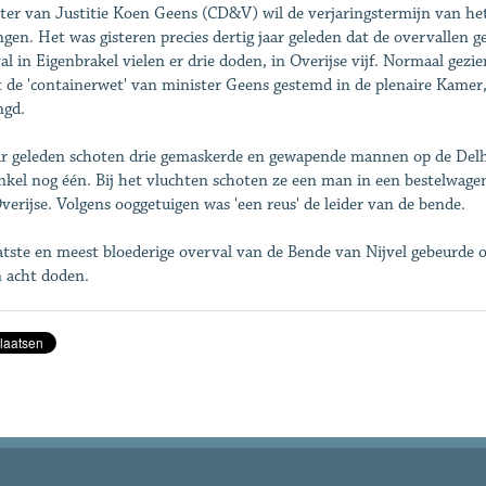
ter van Justitie Koen Geens (CD&V) wil de verjaringstermijn van het
ngen. Het was gisteren precies dertig jaar geleden dat de overvallen 
al in Eigenbrakel vielen er drie doden, in Overijse vijf. Normaal gez
 de 'containerwet' van minister Geens gestemd in de plenaire Kamer,
ngd.
ar geleden schoten drie gemaskerde en gewapende mannen op de Delha
nkel nog één. Bij het vluchten schoten ze een man in een bestelwage
verijse. Volgens ooggetuigen was 'een reus' de leider van de bende.
atste en meest bloederige overval van de Bende van Nijvel gebeurde 
n acht doden.