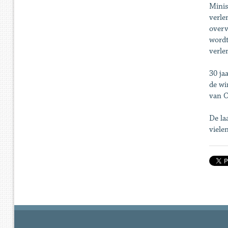
Minis
verle
overv
wordt
verle
30 ja
de wi
van O
De la
viele