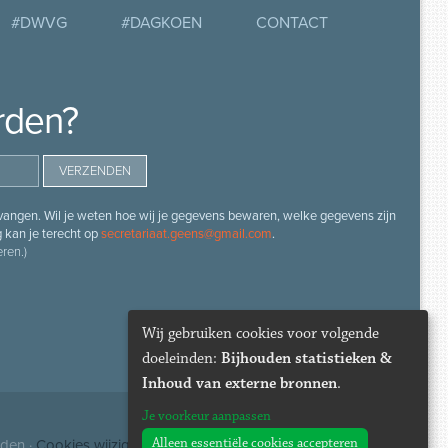
#DWVG
#DAGKOEN
CONTACT
rden?
angen. Wil je weten hoe wij je gegevens bewaren, welke gegevens zijn
g kan je terecht op
secretariaat.geens@gmail.com
.
ren.)
Wij gebruiken cookies voor volgende
doeleinden:
Bijhouden statistieken &
Inhoud van externe bronnen
.
Je voorkeur aanpassen
Alleen essentiële cookies accepteren
uden ·
Cookies wijzigen