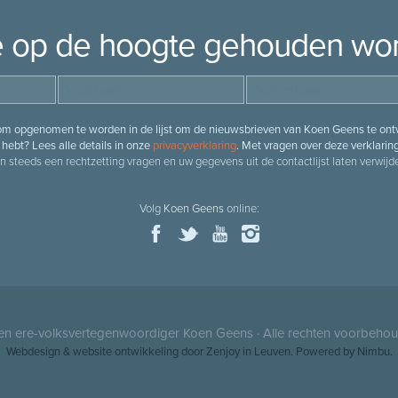
je op de hoogte gehouden wo
 om opgenomen te worden in de lijst om de nieuwsbrieven van Koen Geens te ontv
hebt? Lees alle details in onze
privacyverklaring
. Met vragen over deze verklarin
n steeds een rechtzetting vragen en uw gegevens uit de contactlijst laten verwijde
Volg
Koen Geens
online:
 en ere-volksvertegenwoordiger
Koen Geens
· Alle rechten voorbeho
Webdesign
&
website ontwikkeling
door
Zenjoy in Leuven
. Powered by
Nimbu
.