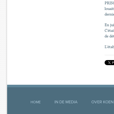
PRISO
louai
derni
En jui
C'étai
de dé
L'éta
IN DE MEDIA
OVER KOEN
HOME