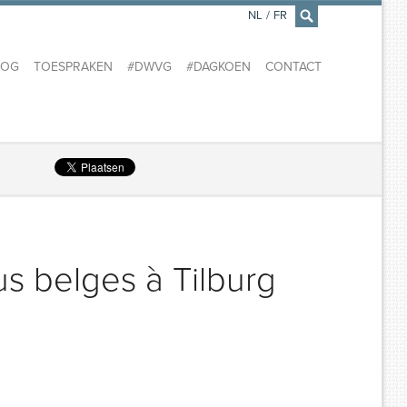
NL
/
FR
×
LOG
TOESPRAKEN
#DWVG
#DAGKOEN
CONTACT
enus belges à Tilburg