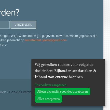
rden?
angen. Wil je weten hoe wij je gegevens bewaren, welke gegevens zijn
g kan je terecht op
secretariaat.geens@gmail.com
.
ren.)
Wij gebruiken cookies voor volgende
doeleinden:
Bijhouden statistieken &
Inhoud van externe bronnen
.
Je voorkeur aanpassen
Alleen essentiële cookies accepteren
uden ·
Cookies wijzigen
Alles accepteren