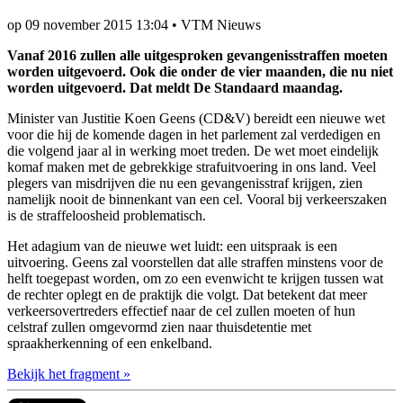
op
09 november 2015 13:04
•
VTM Nieuws
Vanaf 2016 zullen alle uitgesproken gevangenisstraffen moeten
worden uitgevoerd. Ook die onder de vier maanden, die nu niet
worden uitgevoerd. Dat meldt De Standaard maandag.
Minister van Justitie Koen Geens (CD&V) bereidt een nieuwe wet
voor die hij de komende dagen in het parlement zal verdedigen en
die volgend jaar al in werking moet treden. De wet moet eindelijk
komaf maken met de gebrekkige strafuitvoering in ons land. Veel
plegers van misdrijven die nu een gevangenisstraf krijgen, zien
namelijk nooit de binnenkant van een cel. Vooral bij verkeerszaken
is de straffeloosheid problematisch.
Het adagium van de nieuwe wet luidt: een uitspraak is een
uitvoering. Geens zal voorstellen dat alle straffen minstens voor de
helft toegepast worden, om zo een evenwicht te krijgen tussen wat
de rechter oplegt en de praktijk die volgt. Dat betekent dat meer
verkeersovertreders effectief naar de cel zullen moeten of hun
celstraf zullen omgevormd zien naar thuisdetentie met
spraakherkenning of een enkelband.
Bekijk het fragment »