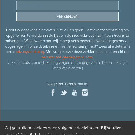
Door uw gegevens hierboven in te vullen geeft u actieve toestemming om
opgenomen te worden in de lijst om de nieuwsbrieven van Koen Geens te
ontvangen. Wil je weten hoe wij je gegevens bewaren, welke gegevens zijn
opgeslagen in onze database en welke rechten jij hebt? Lees alle details in
onze
privacyverklaring
. Met vragen over deze verklaring kan je terecht op
secretariaat.geens@gmail.com
.
U kan steeds een rechtzetting vragen en uw gegevens uit de contactlijst
laten verwijderen.)
Volg
Koen Geens
online:
© 2026
Oud-minister en ere-volksvertegenwoordiger
Koen
Wij gebruiken cookies voor volgende doeleinden:
Bijhouden
Geens
· Alle rechten voorbehouden ·
Cookies wijzigen