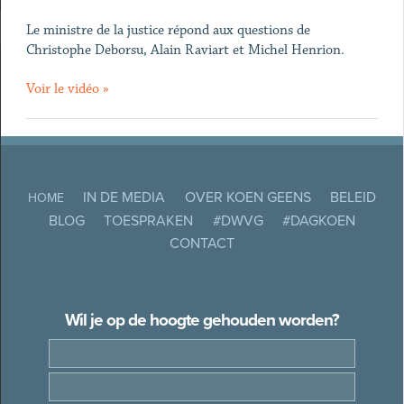
Le ministre de la justice répond aux questions de
Christophe Deborsu, Alain Raviart et Michel Henrion.
Voir le vidéo »
IN DE MEDIA
OVER KOEN GEENS
BELEID
HOME
BLOG
TOESPRAKEN
#DWVG
#DAGKOEN
CONTACT
Wil je op de hoogte gehouden worden?