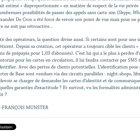
avait estimé « disproportionnée » en matière de respect de la vie privée
ombreuses possibilités de passer des appels sans carte sim (Skype, W
exander De Croo a été forcé de revoir son point de vue mais pour ne pa
e ne soit pas rétroactive…
té des opérateurs, la question divise aussi. Si certains sont pour une i
réticent. Depuis sa création, cet opérateur a toujours ciblé les clients
ons de prépayés pour 1,03 d’abonnés). C’est lui qui a le plus à perdre
utorisé pour les cartes en circulation, il lui faudra contacter par SMS 
dentifier. Avec des pertes de clients potentielles. L’identification pos
artes de Base sont vendues via des circuits parallèles : night-shops, l
devoir se charger de demander les cartes d’identité et de communiquer 
quelles garanties d’exactitude ? Et surtout, vu les formalités administr
it ?
-FRANÇOIS MUNSTER