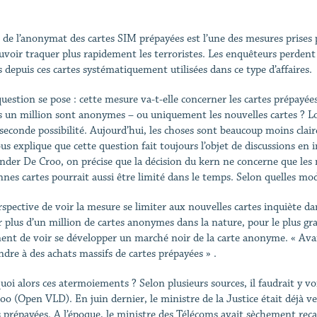
n de l’anonymat des cartes SIM prépayées est l’une des mesures prises 
uvoir traquer plus rapidement les terroristes. Les enquêteurs perdent 
s depuis ces cartes systématiquement utilisées dans ce type d’affaires.
uestion se pose : cette mesure va-t-elle concerner les cartes prépayées 
 un million sont anonymes – ou uniquement les nouvelles cartes ? Lo
 seconde possibilité. Aujourd’hui, les choses sont beaucoup moins clai
us explique que cette question fait toujours l’objet de discussions en 
nder De Croo, on précise que la décision du kern ne concerne que les
nnes cartes pourrait aussi être limité dans le temps. Selon quelles moda
spective de voir la mesure se limiter aux nouvelles cartes inquiète dans
er plus d’un million de cartes anonymes dans la nature, pour le plus g
nent de voir se développer un marché noir de la carte anonyme. « Ava
endre à des achats massifs de cartes prépayées » .
uoi alors ces atermoiements ? Selon plusieurs sources, il faudrait y 
oo (Open VLD). En juin dernier, le ministre de la Justice était déjà v
s prépayées. A l’époque, le ministre des Télécoms avait sèchement reca