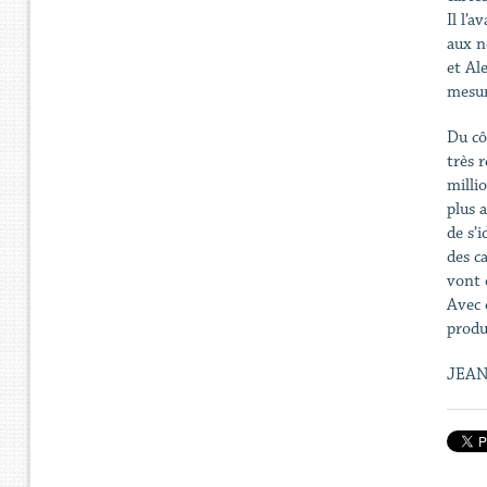
Il l’
aux n
et Al
mesur
Du cô
très 
milli
plus a
de s’i
des c
vont 
Avec 
produ
JEAN