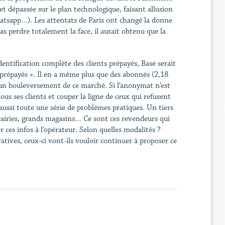
 et dépassée sur le plan technologique, faisant allusion
hatsapp…). Les attentats de Paris ont changé la donne
s perdre totalement la face, il aurait obtenu que la
dentification complète des clients prépayés, Base serait
 « prépayés ». Il en a même plus que des abonnés (2,18
 d’un bouleversement de ce marché. Si l’anonymat n’est
tous ses clients et couper la ligne de ceux qui refusent
e aussi toute une série de problèmes pratiques. Un tiers
ibrairies, grands magasins… Ce sont ces revendeurs qui
ces infos à l’opérateur. Selon quelles modalités ?
atives, ceux-ci vont-ils vouloir continuer à proposer ce