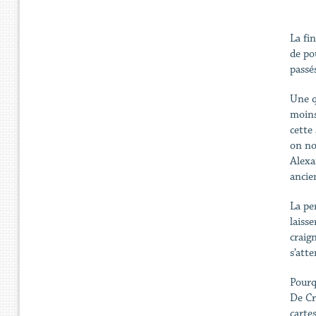
La fi
de po
passé
Une q
moins
cette
on no
Alexa
ancie
La per
laiss
craig
s’att
Pourq
De Cr
carte