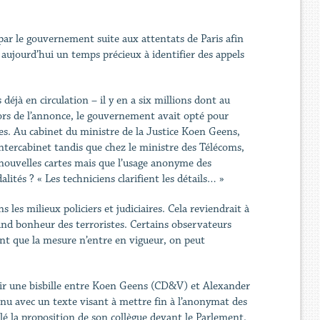
par le gouvernement suite aux attentats de Paris afin
aujourd’hui un temps précieux à identifier des appels
déjà en circulation – il y en a six millions dont au
rs de l’annonce, le gouvernement avait opté pour
res. Au cabinet du ministre de la Justice Koen Geens,
intercabinet tandis que chez le ministre des Télécoms,
 nouvelles cartes mais que l’usage anonyme des
lités ? « Les techniciens clarifient les détails… »
 les milieux policiers et judiciaires. Cela reviendrait à
rand bonheur des terroristes. Certains observateurs
nt que la mesure n’entre en vigueur, on peut
voir une bisbille entre Koen Geens (CD&V) et Alexander
enu avec un texte visant à mettre fin à l’anonymat des
lé la proposition de son collègue devant le Parlement.