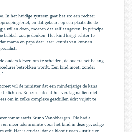
pe. In het huidige systeem gaat het zo: een rechter
oproepingsbrief, en dat gebeurt op een plaats die de
gje willen doen, moeten dat zelf aangeven. In principe
e babbel, zou je denken. Het kind krijgt echter te
n dat mama en papa daar later kennis van kunnen
ecialist.
de ouders kiezen om te scheiden, de ouders het belang
procedures betrokken wordt. Een kind moet, zonder
."
creet wil de minister dat een minderjarige de kans
 te lichten. En cruciaal: dat het verslag nadien niet
es om in zulke complexe geschillen écht vrijuit te
chtencommissaris ­Bruno Vanobbergen. Die had al
en en meer ademruimte voor het kind in deze gevoelige
zelf. Het is cruciaal dat de kloof tussen Justitie en