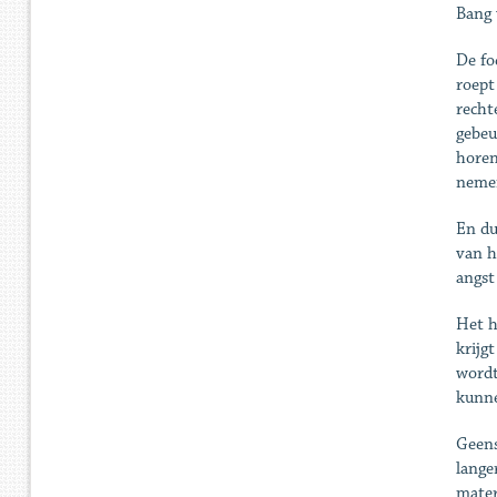
Bang 
De fo
roept
recht
gebeu
horen
nemen
En du
van h
angst
Het h
krijg
wordt
kunne
Geens
lange
mater