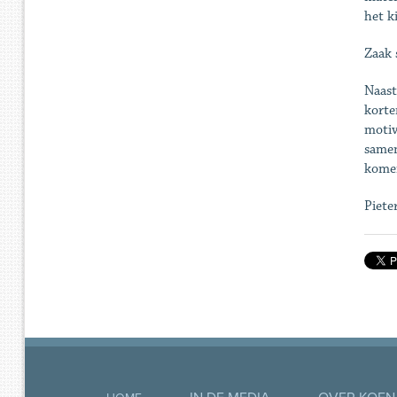
het k
Zaak 
Naast
korte
motiv
samen
kome
Piete