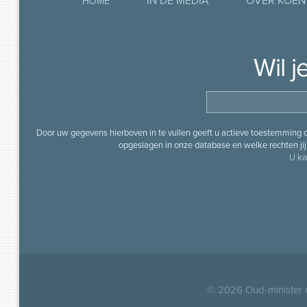
IN DE MEDIA
OVER KOEN
HOME
Wil 
Door uw gegevens hierboven in te vullen geeft u actieve toestemming
opgeslagen in onze database en welke rechten jij 
U ka
© 2026
Oud-minister