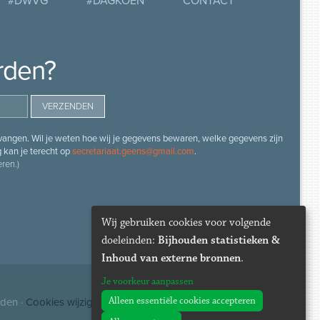
#DWVG
#DAGKOEN
CONTACT
rden?
angen. Wil je weten hoe wij je gegevens bewaren, welke gegevens zijn
g kan je terecht op
secretariaat.geens@gmail.com
.
ren.)
Wij gebruiken cookies voor volgende
doeleinden:
Bijhouden statistieken &
Inhoud van externe bronnen
.
Je voorkeur aanpassen
Alleen essentiële cookies accepteren
uden ·
Cookies wijzigen