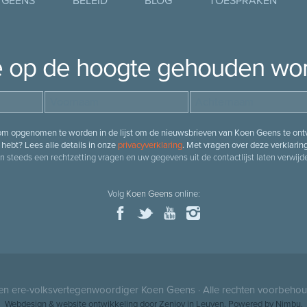
 GEENS
BELEID
BLOG
TOESPRAKEN
je op de hoogte gehouden wo
 om opgenomen te worden in de lijst om de nieuwsbrieven van Koen Geens te ontv
hebt? Lees alle details in onze
privacyverklaring
. Met vragen over deze verklarin
n steeds een rechtzetting vragen en uw gegevens uit de contactlijst laten verwijde
Volg
Koen Geens
online:
 en ere-volksvertegenwoordiger
Koen Geens
· Alle rechten voorbeho
Webdesign
&
website ontwikkeling
door
Zenjoy in Leuven
. Powered by
Nimbu
.