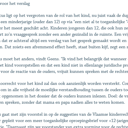
voor het verslag
cus ligt op het vergroten van de rol van het kind, nu juist vaak de du
 een minderjarige (ouder dan 12) op via "een niet al te toegankelijke "
er het meest geschikt acht. Kinderen jongeren dan 12, die ook hun ze
rt zo'n vraaggesprek zonder een ander gezinslid in de ruimte. Een vrij
 dat er achteraf altijd een verslag van het gesprek gemaakt wordt e
. Dat zoiets een afremmend effect heeft, staat buiten kijf, zegt een sp
s moet het anders, vindt Geens. "Ik vind het belangrijk dat wanneer 
et kind vooropstellen en dat een kind niet in ellenlange juridische 
 voor de reactie van de ouders, vrijuit kunnen spreken met de rechter
oorrecht voor het kind zal dan ook aanzienlijk worden versterkt. Con
t om in alle vrijheid de moeilijke verstandhouding tussen de ouders toe
 opgenomen in het dossier dat de ouders kunnen inlezen. Doel: de vre
n spreken, zonder dat mama en papa nadien alles te weten komen.
 gaat met zijn voorstel in op de suggesties van de Vlaamse kinderre
r gepleit voor een meer toegankelijke oproepingsbrief voor +12-jarig
ie. "Daarnaast zijn we voorstander van extra vorming voor de rechters 