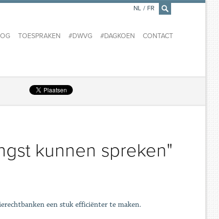
NL
/
FR
×
LOG
TOESPRAKEN
#DWVG
#DAGKOEN
CONTACT
ngst kunnen spreken"
ierechtbanken een stuk efficiënter te maken.