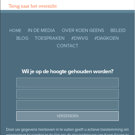
Terug naar het overzicht
IN DE MEDIA
OVER KOEN GEENS
BELEID
HOME
BLOG
TOESPRAKEN
#DWVG
#DAGKOEN
CONTACT
Wil je op de hoogte gehouden worden?
Door uw gegevens hierboven in te vullen geeft u actieve toestemming om
opgenomen te worden in de lijst om de nieuwsbrieven van Koen Geens te