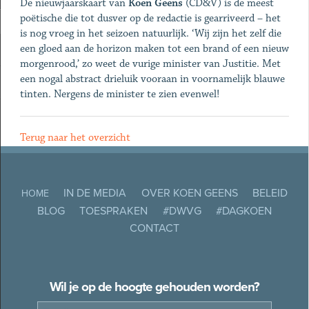
De nieuwjaarskaart van
Koen Geens
(CD&V) is de meest
poëtische die tot dusver op de redactie is gearriveerd – het
is nog vroeg in het seizoen natuurlijk. ‘Wij zijn het zelf die
een gloed aan de horizon maken tot een brand of een nieuw
morgenrood,’ zo weet de vurige minister van Justitie. Met
een nogal abstract drieluik vooraan in voornamelijk blauwe
tinten. Nergens de minister te zien evenwel!
Terug naar het overzicht
IN DE MEDIA
OVER KOEN GEENS
BELEID
HOME
BLOG
TOESPRAKEN
#DWVG
#DAGKOEN
CONTACT
Wil je op de hoogte gehouden worden?