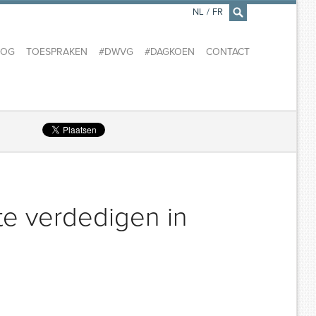
NL
/
FR
×
LOG
TOESPRAKEN
#DWVG
#DAGKOEN
CONTACT
te verdedigen in