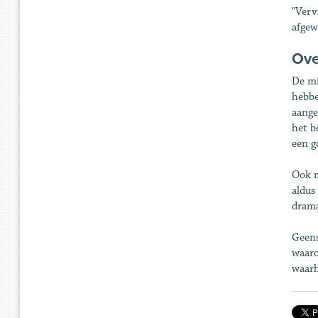
"Verv
afgew
Ove
De mi
hebbe
aange
het b
een g
Ook m
aldus
drama
Geens
waaro
waarh