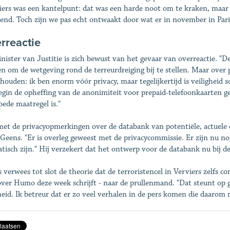
iers was een kantelpunt: dat was een harde noot om te kraken, maar
end. Toch zijn we pas echt ontwaakt door wat er in november in Parij
rreactie
nister van Justitie is zich bewust van het gevaar van overreactie.
n om de wetgeving rond de terreurdreiging bij te stellen. Maar over pr
houden: ik ben enorm vóór privacy, maar tegelijkertijd is veiligheid
egin de opheffing van de anonimiteit voor prepaid-telefoonkaarten geë
oede maatregel is."
et de privacyopmerkingen over de databank van potentiële, actuele e
 Geens. "Er is overleg geweest met de privacycommissie. Er zijn nu n
tisch zijn." Hij verzekert dat het ontwerp voor de databank nu bij de
 verwees tot slot de theorie dat de terroristencel in Verviers zelfs c
ver Humo deze week schrijft - naar de prullenmand. "Dat steunt op g
eid. Ik betreur dat er zo veel verhalen in de pers komen die daarom ni