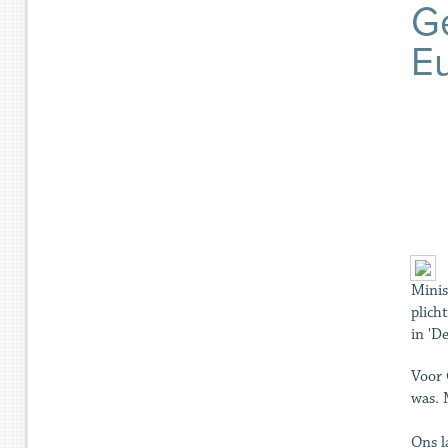
Ge
E
Minis
plich
in 'D
Voor 
was. 
Ons l