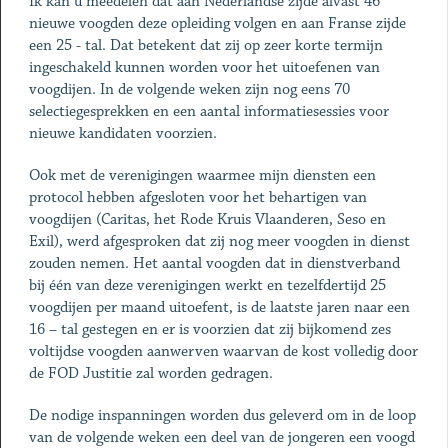
Ik kan u meedelen dat aan Nederlandse zijde alvast 46
nieuwe voogden deze opleiding volgen en aan Franse zijde
een 25 - tal. Dat betekent dat zij op zeer korte termijn
ingeschakeld kunnen worden voor het uitoefenen van
voogdijen. In de volgende weken zijn nog eens 70
selectiegesprekken en een aantal informatiesessies voor
nieuwe kandidaten voorzien.
Ook met de verenigingen waarmee mijn diensten een
protocol hebben afgesloten voor het behartigen van
voogdijen (Caritas, het Rode Kruis Vlaanderen, Seso en
Exil), werd afgesproken dat zij nog meer voogden in dienst
zouden nemen. Het aantal voogden dat in dienstverband
bij één van deze verenigingen werkt en tezelfdertijd 25
voogdijen per maand uitoefent, is de laatste jaren naar een
16 – tal gestegen en er is voorzien dat zij bijkomend zes
voltijdse voogden aanwerven waarvan de kost volledig door
de FOD Justitie zal worden gedragen.
De nodige inspanningen worden dus geleverd om in de loop
van de volgende weken een deel van de jongeren een voogd