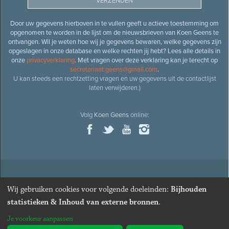
Door uw gegevens hierboven in te vullen geeft u actieve toestemming om
opgenomen te worden in de lijst om de nieuwsbrieven van Koen Geens te
ontvangen. Wil je weten hoe wij je gegevens bewaren, welke gegevens zijn
opgeslagen in onze database en welke rechten jij hebt? Lees alle details in
onze
privacyverklaring
. Met vragen over deze verklaring kan je terecht op
secretariaat.geens@gmail.com
.
U kan steeds een rechtzetting vragen en uw gegevens uit de contactlijst
laten verwijderen.)
Volg
Koen Geens
online:
© 2026
Oud-minister en ere-volksvertegenwoordiger
Koen
Wij gebruiken cookies voor volgende doeleinden:
Bijhouden
Geens
· Alle rechten voorbehouden ·
Cookies wijzigen
statistieken & Inhoud van externe bronnen
.
Webdesign
&
website ontwikkeling
door
Zenjoy in Leuven
. Powered by
Je voorkeur aanpassen
Nimbu
.