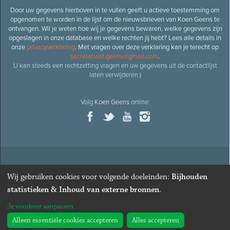
Door uw gegevens hierboven in te vullen geeft u actieve toestemming om
opgenomen te worden in de lijst om de nieuwsbrieven van Koen Geens te
ontvangen. Wil je weten hoe wij je gegevens bewaren, welke gegevens zijn
opgeslagen in onze database en welke rechten jij hebt? Lees alle details in
onze
privacyverklaring
. Met vragen over deze verklaring kan je terecht op
secretariaat.geens@gmail.com
.
U kan steeds een rechtzetting vragen en uw gegevens uit de contactlijst
laten verwijderen.)
Volg
Koen Geens
online:
© 2026
Oud-minister en ere-volksvertegenwoordiger
Koen
Wij gebruiken cookies voor volgende doeleinden:
Bijhouden
Geens
· Alle rechten voorbehouden ·
Cookies wijzigen
statistieken & Inhoud van externe bronnen
.
Webdesign
&
website ontwikkeling
door
Zenjoy in Leuven
. Powered by
Je voorkeur aanpassen
Nimbu
.
Alleen essentiële cookies accepteren
Alles accepteren