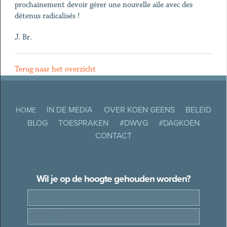
prochainement devoir gérer une nouvelle aile avec des
détenus radicalisés !
J. Br.
Terug naar het overzicht
IN DE MEDIA
OVER KOEN GEENS
BELEID
HOME
BLOG
TOESPRAKEN
#DWVG
#DAGKOEN
CONTACT
Wil je op de hoogte gehouden worden?