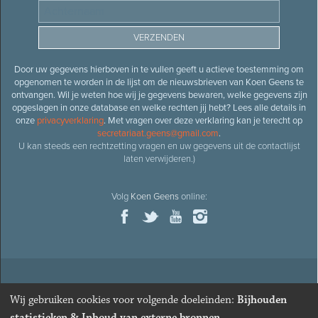
Door uw gegevens hierboven in te vullen geeft u actieve toestemming om
opgenomen te worden in de lijst om de nieuwsbrieven van Koen Geens te
ontvangen. Wil je weten hoe wij je gegevens bewaren, welke gegevens zijn
opgeslagen in onze database en welke rechten jij hebt? Lees alle details in
onze
privacyverklaring
. Met vragen over deze verklaring kan je terecht op
secretariaat.geens@gmail.com
.
U kan steeds een rechtzetting vragen en uw gegevens uit de contactlijst
laten verwijderen.)
Volg
Koen Geens
online:
© 2026
Oud-minister en ere-volksvertegenwoordiger
Koen
Wij gebruiken cookies voor volgende doeleinden:
Bijhouden
Geens
· Alle rechten voorbehouden ·
Cookies wijzigen
statistieken & Inhoud van externe bronnen
.