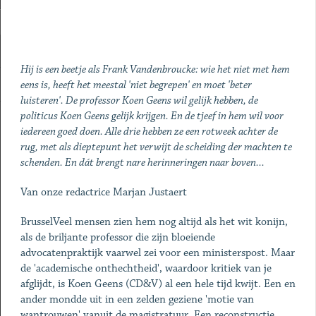
Hij is een beetje als Frank Vandenbroucke: wie het niet met hem
eens is, heeft het meestal 'niet begrepen' en moet 'beter
luisteren'. De professor Koen Geens wil gelijk hebben, de
politicus Koen Geens gelijk krijgen. En de tjeef in hem wil voor
iedereen goed doen. Alle drie hebben ze een rotweek achter de
rug, met als dieptepunt het verwijt de scheiding der machten te
schenden. En dát brengt nare herinneringen naar boven...
Van onze redactrice Marjan Justaert
BrusselVeel mensen zien hem nog altijd als het wit konijn,
als de briljante professor die zijn bloeiende
advocatenpraktijk vaarwel zei voor een ministerspost. Maar
de 'academische onthechtheid', waardoor kritiek van je
afglijdt, is Koen Geens (CD&V) al een hele tijd kwijt. Een en
ander mondde uit in een zelden geziene 'motie van
wantrouwen' vanuit de magistratuur. Een reconstructie.