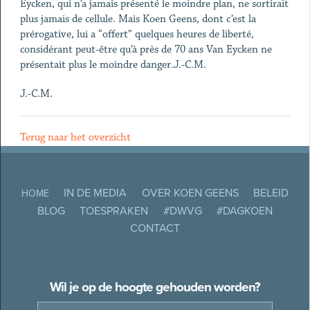
Eycken, qui n’a jamais présenté le moindre plan, ne sortirait
plus jamais de cellule. Mais Koen Geens, dont c’est la
prérogative, lui a “offert” quelques heures de liberté,
considérant peut-être qu’à près de 70 ans Van Eycken ne
présentait plus le moindre danger.J.-C.M.
J.-C.M.
Terug naar het overzicht
IN DE MEDIA
OVER KOEN GEENS
BELEID
HOME
BLOG
TOESPRAKEN
#DWVG
#DAGKOEN
CONTACT
Wil je op de hoogte gehouden worden?