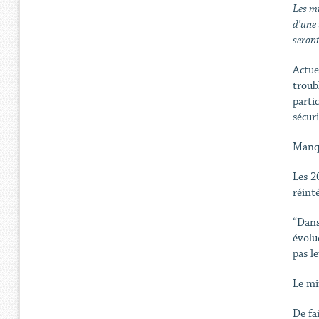
Les mi
d’une 
seront
Actue
troub
parti
sécuri
Manq
Les 2
réint
“Dans
évolu
pas l
Le mi
De fa