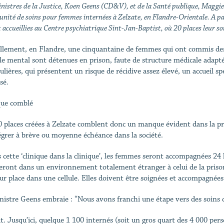
nistres de la Justice, Koen Geens (CD&V), et de la Santé publique, Maggi
unité de soins pour femmes internées à Zelzate, en Flandre-Orientale. A pa
 accueillies au Centre psychiatrique Sint-Jan-Baptist, où 20 places leur so
llement, en Flandre, une cinquantaine de femmes qui ont commis des 
le mental sont détenues en prison, faute de structure médicale adaptée 
culières, qui présentent un risque de récidive assez élevé, un accuei
sé.
ue comblé
0 places créées à Zelzate comblent donc un manque évident dans la pris
égrer à brève ou moyenne échéance dans la société.
 cette ‘clinique dans la clinique’, les femmes seront accompagnées 24 h
eront dans un environnement totalement étranger à celui de la prison
eur place dans une cellule. Elles doivent être soignées et accompagnées
nistre Geens embraie : “Nous avons franchi une étape vers des soins 
it. Jusqu’ici, quelque 1 100 internés (soit un gros quart des 4 000 pers