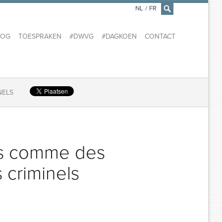
NL
/
FR
×
LOG
TOESPRAKEN
#DWVG
#DAGKOEN
CONTACT
NELS
tés comme des
 criminels