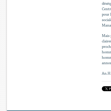
déséq
Centr
pour 
socia
Manag
Mais 
clair
proch
homme
homme
annon
An.H