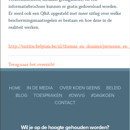
informatiebrochure kunnen er gratis gedownload worden.
Er werd ook een Q&A opgesteld met meer uitleg over welke
beschermingsmaatregelen er bestaan en hoe deze in de
realiteit werken.
http://justitie.belgium.be/nl/themas_en_dossiers/personen_e
Terug naar het overzicht
IN DE MEDIA
OVER KOEN GEENS
BELEID
HOME
BLOG
TOESPRAKEN
#DWVG
#DAGKOEN
CONTACT
Wil je op de hoogte gehouden worden?