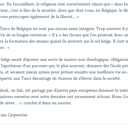
z. En l’accueillant, le religieux s’est ouvertement réjoui que « dans le
rieur, c’est-à-dire de la sécurité, alors que chez vous, en Belgique, le
vous préoccupez également de la liberté… »
 Turcs de Belgique ne sont pas encore assez intégrés. Trop souvent il 
rtir de sa longue entrevue. « Il y a des choses que l’on pourrait donc 
ire la formation des imams quand ils arrivent sur le sol belge. Il s’est
er . »
e belge serait d’ajouter une sorte de master non théologique, obligat
t l’apothéose d’un parcours qui, le plus souvent, démarre dès l’école
tés, et seraient mieux armés pour prôner ensuite une meilleure vie e
epartie aux Turcs davantage de chances de s’élever dans la société.
uhait, en fait, est partagé par d’autres pays européens dressant le mê
iations ouvertes avec cette dernière ont récemment échoué. Koen Geens
 de rêver… », conclut-il dans un sourire.
tian Carpentier