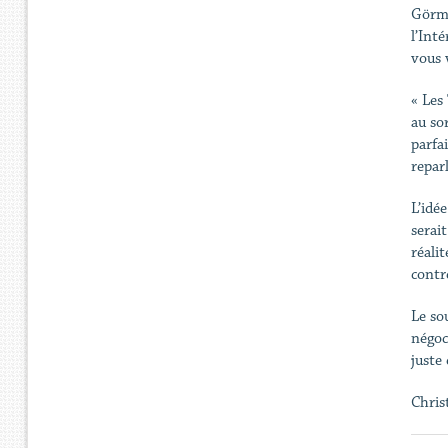
Görme
l’Inté
vous 
« Les
au so
parfa
reparl
L’idé
serai
réali
contr
Le so
négoc
juste
Chris