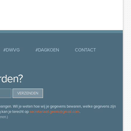
#DWVG
#DAGKOEN
CONTACT
rden?
angen. Wil je weten hoe wij je gegevens bewaren, welke gegevens zijn
g kan je terecht op
secretariaat.geens@gmail.com
.
ren.)