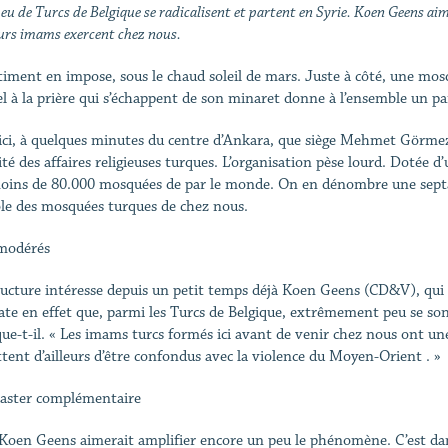
eu de Turcs de Belgique se radicalisent et partent en Syrie. Koen Geens aim
eurs imams exercent chez nous.
timent en impose, sous le chaud soleil de mars. Juste à côté, une mos
el à la prière qui s’échappent de son minaret donne à l’ensemble un pa
 ici, à quelques minutes du centre d’Ankara, que siège Mehmet Görmez.
té des affaires religieuses turques. L’organisation pèse lourd. Dotée d’
oins de 80.000 mosquées de par le monde. On en dénombre une septant
le des mosquées turques de chez nous.
modérés
ructure intéresse depuis un petit temps déjà Koen Geens (CD&V), qui a
ate en effet que, parmi les Turcs de Belgique, extrêmement peu se sont
que-t-il. « Les imams turcs formés ici avant de venir chez nous ont un
ttent d’ailleurs d’être confondus avec la violence du Moyen-Orient . »
ster complémentaire
Koen Geens aimerait amplifier encore un peu le phénomène. C’est dan