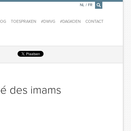
NL
/
FR
×
LOG
TOESPRAKEN
#DWVG
#DAGKOEN
CONTACT
ré des imams