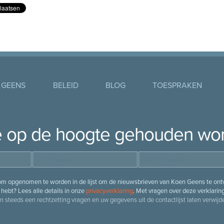
 GEENS
BELEID
BLOG
TOESPRAKEN
je op de hoogte gehouden wo
 om opgenomen te worden in de lijst om de nieuwsbrieven van Koen Geens te ontv
hebt? Lees alle details in onze
privacyverklaring
. Met vragen over deze verklarin
n steeds een rechtzetting vragen en uw gegevens uit de contactlijst laten verwijde