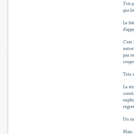
Très p
que l
Le bâ
d’app
C’est
autori
pas m
coupo
Très 
La st
const
expli
regre
Un ma
Mais 